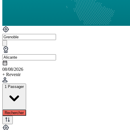
08/08/2026
+ Revenir
1 Passager
Rechercher