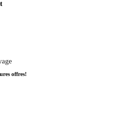
t
oyage
ures offres!