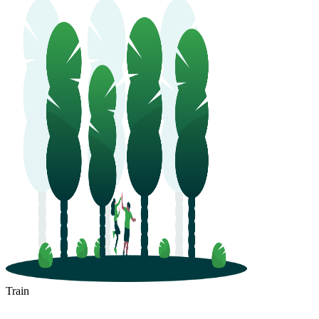
Train