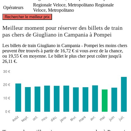
Regionale Veloce, Metropolitano
Regionale
Opérateurs
Veloce, Metropolitano
©
CARTO
, ©
OpenStreetMap
contributors
Rechercher le meilleur prix
Giugliano in Campania
Meilleur moment pour réserver des billets de train
pas chers de Giugliano in Campania à Pompei
Les billets de train Giugliano in Campania - Pompei les moins chers
peuvent être trouvés à partir de 16,72 € si vous avez de la chance,
ou 19,55 € en moyenne. Le billet le plus cher peut coûter jusqu'à
26,11 €.
Pompei