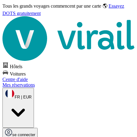
Tous les grands voyages commencent par une carte 🌎
Essayez
DOTS gratuitement
Hôtels
Voitures
Centre d'aide
Mes réservations
FR | EUR
se connecter