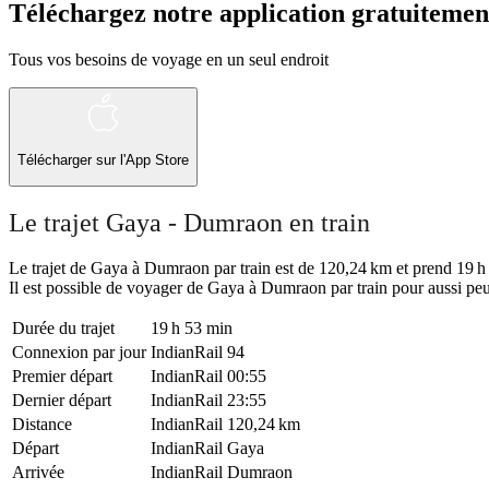
Téléchargez notre application gratuitemen
Tous vos besoins de voyage en un seul endroit
Télécharger sur l'App Store
Le trajet Gaya - Dumraon en train
Le trajet de Gaya à Dumraon par train est de 120,24 km et prend 19 h 5
Il est possible de voyager de Gaya à Dumraon par train pour aussi peu
Durée du trajet
19 h 53 min
Connexion par jour
IndianRail
94
Premier départ
IndianRail
00:55
Dernier départ
IndianRail
23:55
Distance
IndianRail
120,24 km
Départ
IndianRail
Gaya
Arrivée
IndianRail
Dumraon