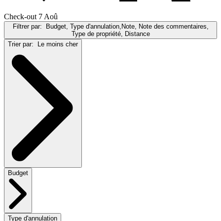
Check-out 7 Aoû
Filtrer par:
Budget, Type d'annulation,Note, Note des commentaires,
Type de propriété, Distance
Trier par:
Le moins cher
Budget
Type d'annulation