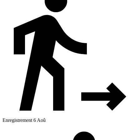
Enregistrement 6 Aoû