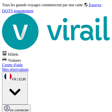
Tous les grands voyages commencent par une carte 🌎
Essayez
DOTS gratuitement
Hôtels
Voitures
Centre d'aide
Mes réservations
FR | EUR
se connecter