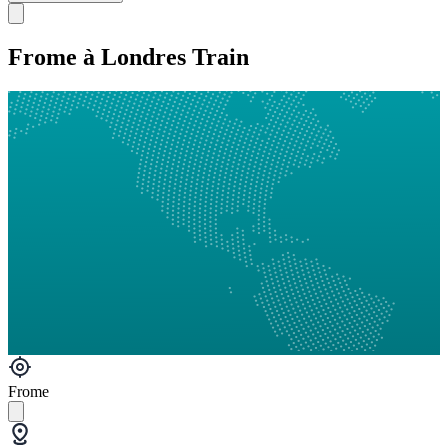
Frome à Londres Train
Frome