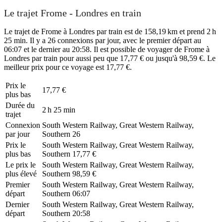
Le trajet Frome - Londres en train
Le trajet de Frome à Londres par train est de 158,19 km et prend 2 h
25 min. Il y a 26 connexions par jour, avec le premier départ au
06:07 et le dernier au 20:58. Il est possible de voyager de Frome à
Londres par train pour aussi peu que 17,77 € ou jusqu'à 98,59 €. Le
meilleur prix pour ce voyage est 17,77 €.
Prix ​​le
17,77 €
plus bas
Durée du
2 h 25 min
trajet
Connexion
South Western Railway, Great Western Railway,
par jour
Southern
26
Prix ​​le
South Western Railway, Great Western Railway,
plus bas
Southern
17,77 €
Le prix le
South Western Railway, Great Western Railway,
plus élevé
Southern
98,59 €
Premier
South Western Railway, Great Western Railway,
départ
Southern
06:07
Dernier
South Western Railway, Great Western Railway,
départ
Southern
20:58