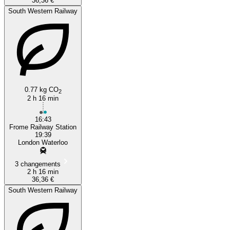
36,36 €
South Western Railway
0.77 kg CO
2
2 h 16 min
16:43
Frome Railway Station
19:39
London Waterloo
3 changements
2 h 16 min
36,36 €
South Western Railway