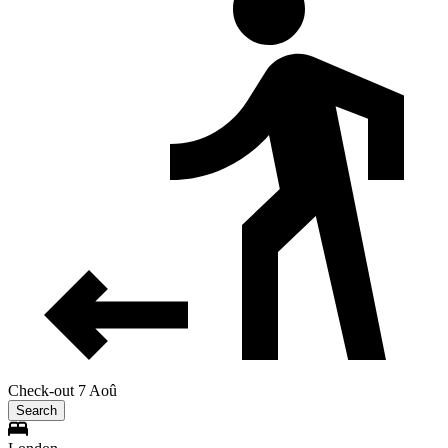
Check-out 7 Aoû
Search