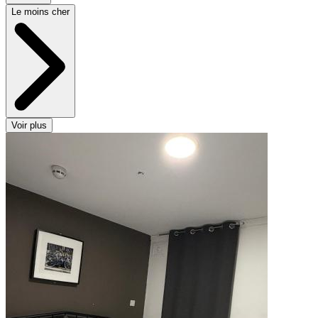
Le moins cher
Voir plus