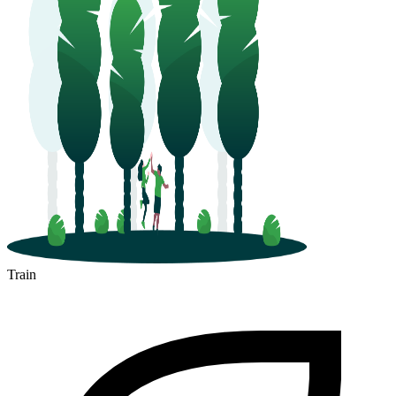
Train