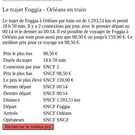
Le trajet Foggia - Orléans en train
Le trajet de Foggia à Orléans par train est de 1 293,51 km et prend
18 h 59 min. Il y a 2 connexions par jour, avec le premier départ au
00:14 et le dernier au 00:14. Il est possible de voyager de Foggia à
Orléans par train pour aussi peu que 98,50 € ou jusqu'à 159,90 €. Le
meilleur prix pour ce voyage est 98,50 €.
Prix ​​le plus bas
98,50 €
Durée du trajet
18 h 59 min
Connexion par jour
SNCF
2
Prix ​​le plus bas
SNCF
98,50 €
Le prix le plus élevé
SNCF
159,90 €
Premier départ
SNCF
00:14
Dernier départ
SNCF
00:14
Distance
SNCF
1 293,51 km
Départ
SNCF
Foggia
Arrivée
SNCF
Orléans
Opérateurs
SNCF
SNCF
©
CARTO
, ©
OpenStreetMap
contributors
Rechercher le meilleur prix
Orléans