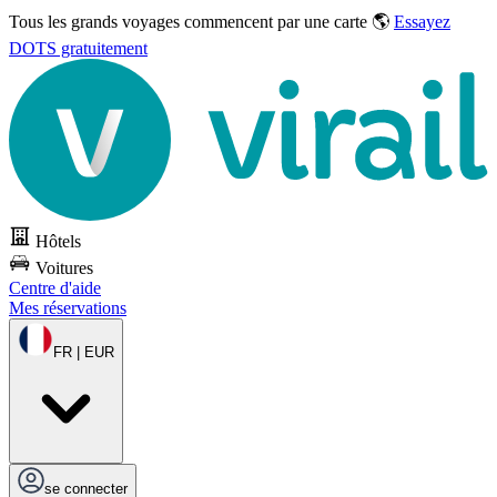
Tous les grands voyages commencent par une carte 🌎
Essayez
DOTS gratuitement
Hôtels
Voitures
Centre d'aide
Mes réservations
FR | EUR
se connecter