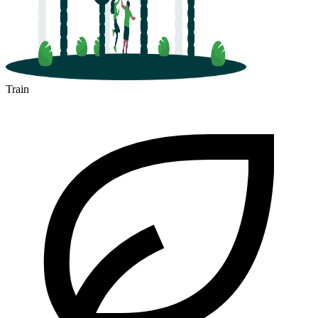
Train