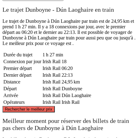
Le trajet Dunboyne - Dún Laoghaire en train
Le trajet de Dunboyne à Dún Laoghaire par train est de 24,95 km et
prend 1 h 27 min. Il y a 18 connexions par jour, avec le premier
départ au 06:20 et le dernier au 22:13. Il est possible de voyager de
Dunboyne à Dún Laoghaire par train pour aussi peu que ou jusqu'à .
Le meilleur prix pour ce voyage est .
Durée du trajet
1 h 27 min
Connexion par jour
Irish Rail
18
Premier départ
Irish Rail
06:20
Dernier départ
Irish Rail
22:13
Distance
Irish Rail
24,95 km
Départ
Irish Rail
Dunboyne
Arrivée
Irish Rail
Dún Laoghaire
Opérateurs
Irish Rail
Irish Rail
©
CARTO
, ©
OpenStreetMap
contributors
Rechercher le meilleur prix
Meilleur moment pour réserver des billets de train
Dunboyne
pas chers de Dunboyne à Dún Laoghaire