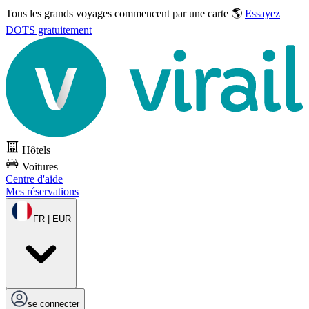
Tous les grands voyages commencent par une carte 🌎
Essayez
DOTS gratuitement
Hôtels
Voitures
Centre d'aide
Mes réservations
FR | EUR
se connecter