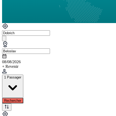
08/08/2026
+ Revenir
1 Passager
Rechercher