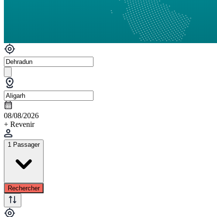
08/08/2026
+ Revenir
1 Passager
Rechercher