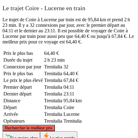
Le trajet Coire - Lucerne en train
Le trajet de Coire à Lucerne par train est de 95,84 km et prend 2 h
23 min. Il y a 32 connexions par jour, avec le premier départ au
04:11 et le dernier au 23:11. Il est possible de voyager de Coire à
Lucerne par train pour aussi peu que 64,40 € ou jusqu'à 67,84 €. Le
meilleur prix pour ce voyage est 64,40 €.
Prix ​​le plus bas
64,40 €
Durée du trajet
2 h 23 min
Connexion par jour
Trenitalia
32
Prix ​​le plus bas
Trenitalia
64,40 €
Le prix le plus élevé
Trenitalia
67,84 €
Premier départ
Trenitalia
04:11
Dernier départ
Trenitalia
23:11
Distance
Trenitalia
95,84 km
Départ
Trenitalia
Coire
Arrivée
Trenitalia
Lucerne
Opérateurs
Trenitalia
Trenitalia
©
CARTO
, ©
OpenStreetMap
contributors
Rechercher le meilleur prix