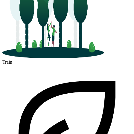
Train