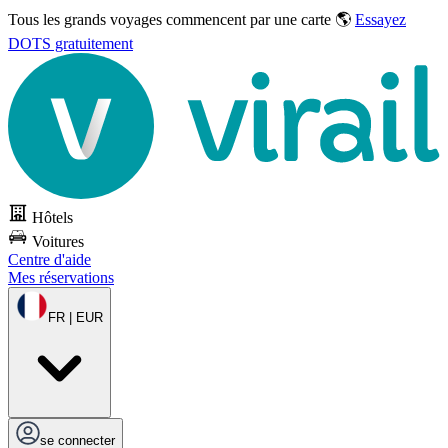
Tous les grands voyages commencent par une carte 🌎
Essayez
DOTS gratuitement
Hôtels
Voitures
Centre d'aide
Mes réservations
FR | EUR
se connecter