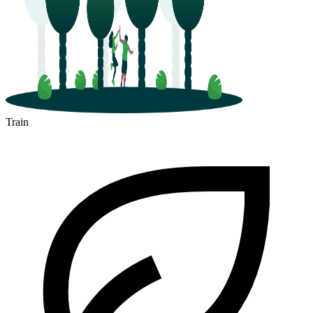
Train