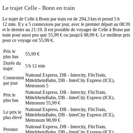
Le trajet Celle - Bonn en train
Le trajet de Celle à Bonn par train est de 294,3 km et prend 5 h
12 min. Il y a 5 connexions par jour, avec le premier départ au 08:39
et le dernier au 21:19. Il est possible de voyager de Celle à Bonn par
train pour aussi peu que 55,99 € ou jusqu'à 98,99 €. Le meilleur prix
pour ce voyage est 55,99 €.
Prix ​​le
55,99 €
plus bas
Durée du
5 h 12 min
trajet
National Express, DB - Intercity, FlixTrain,
Connexion
MittelrheinBahn, DB - InterCity Express (ICE),
par jour
Metronom
5
National Express, DB - Intercity, FlixTrain,
Prix ​​le
MittelrheinBahn, DB - InterCity Express (ICE),
plus bas
Metronom
55,99 €
National Express, DB - Intercity, FlixTrain,
Le prix le
MittelrheinBahn, DB - InterCity Express (ICE),
plus élevé
Metronom
98,99 €
National Express, DB - Intercity, FlixTrain,
Premier
MittelrheinBahn, DB - InterCity Express (ICE),