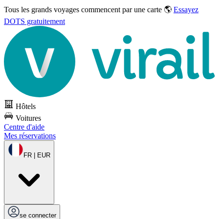
Tous les grands voyages commencent par une carte 🌎
Essayez
DOTS gratuitement
Hôtels
Voitures
Centre d'aide
Mes réservations
FR | EUR
se connecter