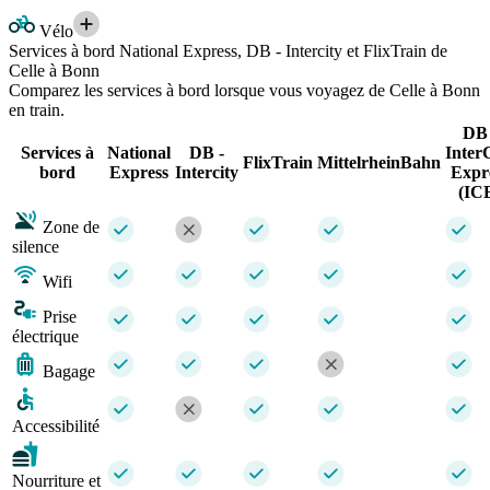
Vélo
Services à bord National Express, DB - Intercity et FlixTrain de
Celle à Bonn
Comparez les services à bord lorsque vous voyagez de Celle à Bonn
en train.
DB 
Services à
National
DB -
Inter
FlixTrain
MittelrheinBahn
bord
Express
Intercity
Expr
(IC
Zone de
silence
Wifi
Prise
électrique
Bagage
Accessibilité
Nourriture et