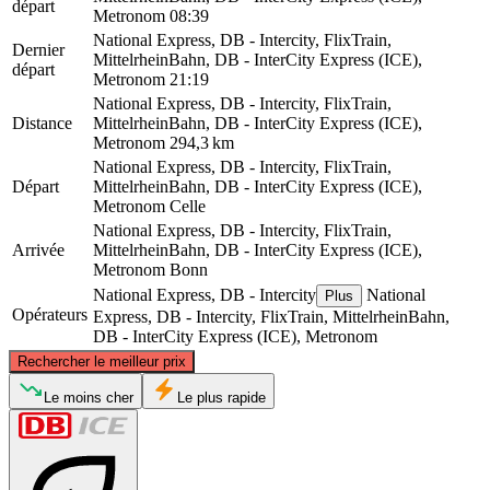
départ
Metronom
08:39
National Express, DB - Intercity, FlixTrain,
Dernier
MittelrheinBahn, DB - InterCity Express (ICE),
départ
Metronom
21:19
National Express, DB - Intercity, FlixTrain,
Distance
MittelrheinBahn, DB - InterCity Express (ICE),
Metronom
294,3 km
National Express, DB - Intercity, FlixTrain,
Départ
MittelrheinBahn, DB - InterCity Express (ICE),
Metronom
Celle
National Express, DB - Intercity, FlixTrain,
Arrivée
MittelrheinBahn, DB - InterCity Express (ICE),
Metronom
Bonn
National Express, DB - Intercity
National
Plus
Opérateurs
Express, DB - Intercity, FlixTrain, MittelrheinBahn,
DB - InterCity Express (ICE), Metronom
©
CARTO
, ©
OpenStreetMap
contributors
Rechercher le meilleur prix
Celle
Le moins cher
Le plus rapide