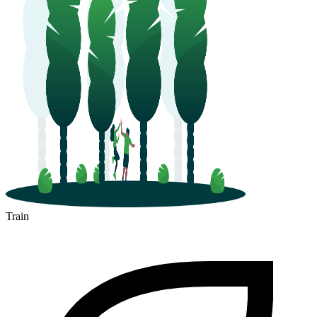
Train