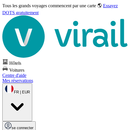
Tous les grands voyages commencent par une carte 🌎
Essayez
DOTS gratuitement
Hôtels
Voitures
Centre d'aide
Mes réservations
FR | EUR
se connecter