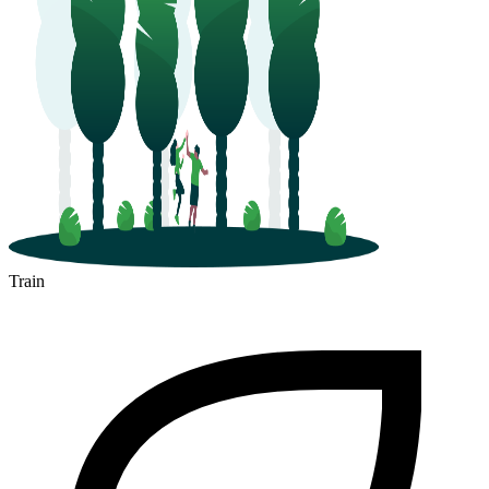
Train