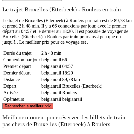
Le trajet Bruxelles (Etterbeek) - Roulers en train
Le trajet de Bruxelles (Etterbeek) à Roulers par train est de 89,78 km
et prend 2 h 48 min. Il y a 66 connexions par jour, avec le premier
départ au 04:57 et le dernier au 18:20. Il est possible de voyager de
Bruxelles (Etterbeek) à Roulers par train pour aussi peu que ou
jusqu'à . Le meilleur prix pour ce voyage est .
Durée du trajet
2 h 48 min
Connexion par jour
belgianrail
66
Premier départ
belgianrail
04:57
Dernier départ
belgianrail
18:20
Distance
belgianrail
89,78 km
Départ
belgianrail
Bruxelles (Etterbeek)
Arrivée
belgianrail
Roulers
Opérateurs
belgianrail
belgianrail
©
CARTO
, ©
OpenStreetMap
contributors
Rechercher le meilleur prix
Meilleur moment pour réserver des billets de train
pas chers de Bruxelles (Etterbeek) à Roulers