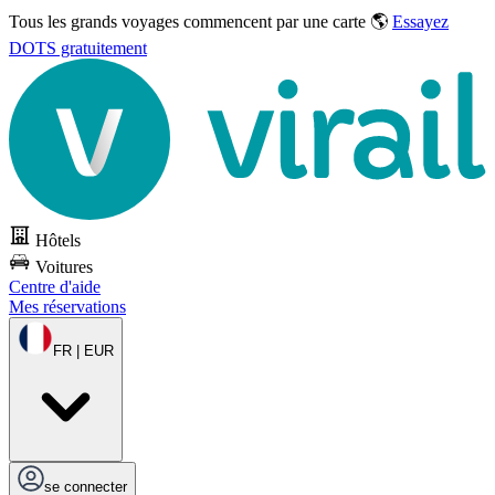
Tous les grands voyages commencent par une carte 🌎
Essayez
DOTS gratuitement
Hôtels
Voitures
Centre d'aide
Mes réservations
FR | EUR
se connecter