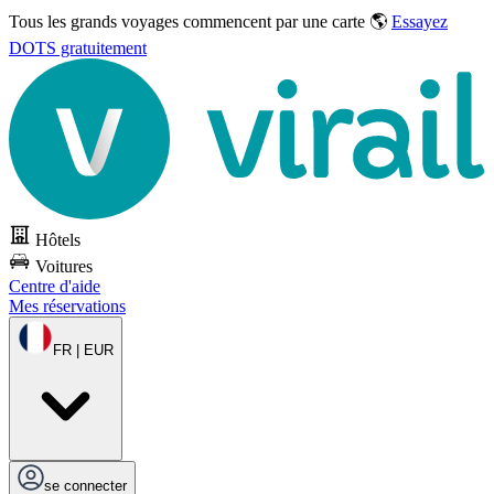
Tous les grands voyages commencent par une carte 🌎
Essayez
DOTS gratuitement
Hôtels
Voitures
Centre d'aide
Mes réservations
FR | EUR
se connecter