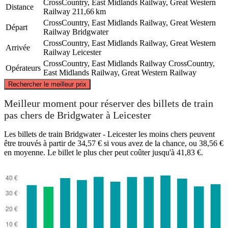
CrossCountry, East Midlands Railway, Great Western
Distance
Railway
211,66 km
CrossCountry, East Midlands Railway, Great Western
Départ
Railway
Bridgwater
CrossCountry, East Midlands Railway, Great Western
Arrivée
Railway
Leicester
CrossCountry, East Midlands Railway
CrossCountry,
Opérateurs
East Midlands Railway, Great Western Railway
©
CARTO
, ©
OpenStreetMap
contributors
Rechercher le meilleur prix
Leicester
Meilleur moment pour réserver des billets de train
pas chers de Bridgwater à Leicester
Les billets de train Bridgwater - Leicester les moins chers peuvent
être trouvés à partir de 34,57 € si vous avez de la chance, ou 38,56 €
en moyenne. Le billet le plus cher peut coûter jusqu'à 41,83 €.
Bridgwater