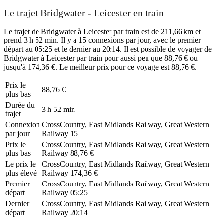
Le trajet Bridgwater - Leicester en train
Le trajet de Bridgwater à Leicester par train est de 211,66 km et
prend 3 h 52 min. Il y a 15 connexions par jour, avec le premier
départ au 05:25 et le dernier au 20:14. Il est possible de voyager de
Bridgwater à Leicester par train pour aussi peu que 88,76 € ou
jusqu'à 174,36 €. Le meilleur prix pour ce voyage est 88,76 €.
Prix ​​le
88,76 €
plus bas
Durée du
3 h 52 min
trajet
Connexion
CrossCountry, East Midlands Railway, Great Western
par jour
Railway
15
Prix ​​le
CrossCountry, East Midlands Railway, Great Western
plus bas
Railway
88,76 €
Le prix le
CrossCountry, East Midlands Railway, Great Western
plus élevé
Railway
174,36 €
Premier
CrossCountry, East Midlands Railway, Great Western
départ
Railway
05:25
Dernier
CrossCountry, East Midlands Railway, Great Western
départ
Railway
20:14