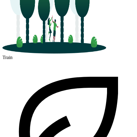
Train