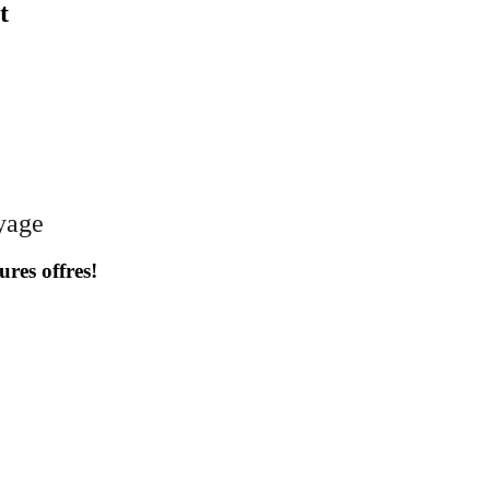
t
oyage
ures offres!