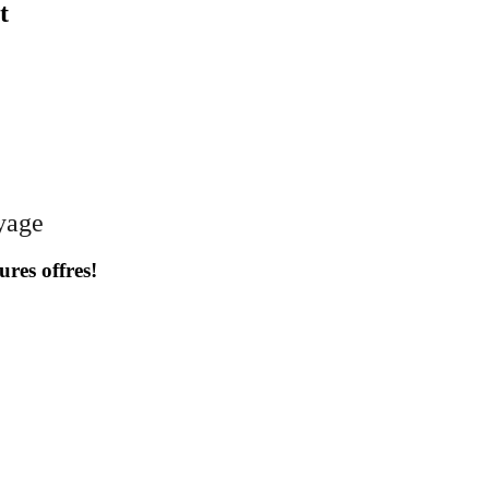
t
oyage
ures offres!