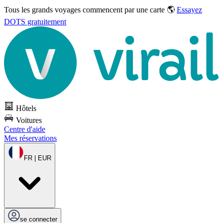
Tous les grands voyages commencent par une carte 🌎
Essayez
DOTS gratuitement
Hôtels
Voitures
Centre d'aide
Mes réservations
FR | EUR
se connecter