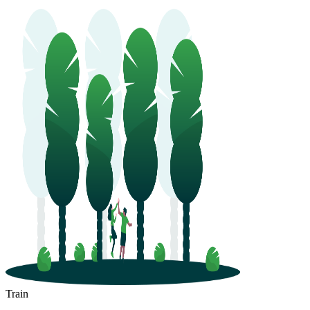
Train