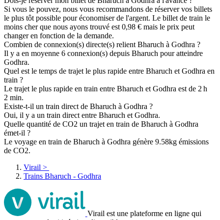
Dois-je réserver mon billet de Bharuch à Godhra à l'avance ?
Si vous le pouvez, nous vous recommandons de réserver vos billets
le plus tôt possible pour économiser de l'argent. Le billet de train le
moins cher que nous ayons trouvé est 0,98 € mais le prix peut
changer en fonction de la demande.
Combien de connexion(s) directe(s) relient Bharuch à Godhra ?
Il y a en moyenne 6 connexion(s) depuis Bharuch pour atteindre
Godhra.
Quel est le temps de trajet le plus rapide entre Bharuch et Godhra en
train ?
Le trajet le plus rapide en train entre Bharuch et Godhra est de 2 h
2 min.
Existe-t-il un train direct de Bharuch à Godhra ?
Oui, il y a un train direct entre Bharuch et Godhra.
Quelle quantité de CO2 un trajet en train de Bharuch à Godhra
émet-il ?
Le voyage en train de Bharuch à Godhra génère 9.58kg émissions
de CO2.
Virail
>
Trains Bharuch - Godhra
Virail est une plateforme en ligne qui