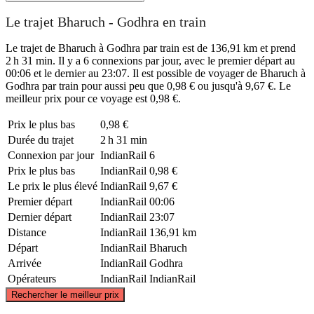
Le trajet Bharuch - Godhra en train
Le trajet de Bharuch à Godhra par train est de 136,91 km et prend
2 h 31 min. Il y a 6 connexions par jour, avec le premier départ au
00:06 et le dernier au 23:07. Il est possible de voyager de Bharuch à
Godhra par train pour aussi peu que 0,98 € ou jusqu'à 9,67 €. Le
meilleur prix pour ce voyage est 0,98 €.
Prix ​​le plus bas
0,98 €
Durée du trajet
2 h 31 min
Connexion par jour
IndianRail
6
Prix ​​le plus bas
IndianRail
0,98 €
Le prix le plus élevé
IndianRail
9,67 €
Premier départ
IndianRail
00:06
Dernier départ
IndianRail
23:07
Distance
IndianRail
136,91 km
Départ
IndianRail
Bharuch
Arrivée
IndianRail
Godhra
Opérateurs
IndianRail
IndianRail
©
CARTO
, ©
OpenStreetMap
contributors
Rechercher le meilleur prix
Godhra