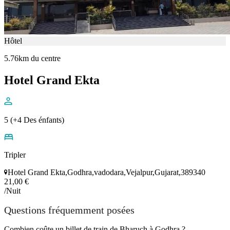
Hôtel
5.76km du centre
Hotel Grand Ekta
5 (+4 Des énfants)
Tripler
Hotel Grand Ekta,Godhra,vadodara,Vejalpur,Gujarat,389340
21,00 €
/Nuit
Questions fréquemment posées
Combien coûte un billet de train de Bharuch à Godhra ?