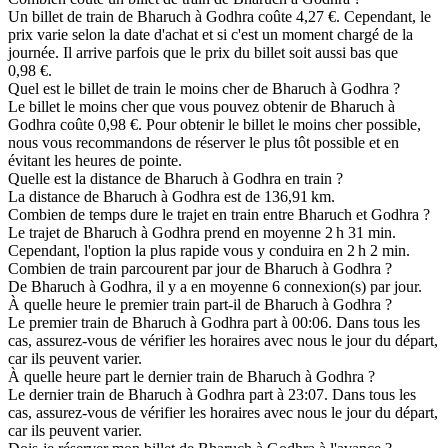
Un billet de train de Bharuch à Godhra coûte 4,27 €. Cependant, le
prix varie selon la date d'achat et si c'est un moment chargé de la
journée. Il arrive parfois que le prix du billet soit aussi bas que
0,98 €.
Quel est le billet de train le moins cher de Bharuch à Godhra ?
Le billet le moins cher que vous pouvez obtenir de Bharuch à
Godhra coûte 0,98 €. Pour obtenir le billet le moins cher possible,
nous vous recommandons de réserver le plus tôt possible et en
évitant les heures de pointe.
Quelle est la distance de Bharuch à Godhra en train ?
La distance de Bharuch à Godhra est de 136,91 km.
Combien de temps dure le trajet en train entre Bharuch et Godhra ?
Le trajet de Bharuch à Godhra prend en moyenne 2 h 31 min.
Cependant, l'option la plus rapide vous y conduira en 2 h 2 min.
Combien de train parcourent par jour de Bharuch à Godhra ?
De Bharuch à Godhra, il y a en moyenne 6 connexion(s) par jour.
À quelle heure le premier train part-il de Bharuch à Godhra ?
Le premier train de Bharuch à Godhra part à 00:06. Dans tous les
cas, assurez-vous de vérifier les horaires avec nous le jour du départ,
car ils peuvent varier.
À quelle heure part le dernier train de Bharuch à Godhra ?
Le dernier train de Bharuch à Godhra part à 23:07. Dans tous les
cas, assurez-vous de vérifier les horaires avec nous le jour du départ,
car ils peuvent varier.