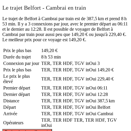
Le trajet Belfort - Cambrai en train
Le trajet de Belfort à Cambrai par train est de 387,5 km et prend 8 h
53 min. Il y a 3 connexions par jour, avec le premier départ au 06:11
et le dernier au 12:28. Il est possible de voyager de Belfort à
Cambrai par train pour aussi peu que 149,20 € ou jusqu'à 229,40 €.
Le meilleur prix pour ce voyage est 149,20 €.
Prix ​​le plus bas
149,20 €
Durée du trajet
8 h 53 min
Connexion par jour
TER, TER HDF, TGV inOui
3
Prix ​​le plus bas
TER, TER HDF, TGV inOui
149,20 €
Le prix le plus
TER, TER HDF, TGV inOui
229,40 €
élevé
Premier départ
TER, TER HDF, TGV inOui
06:11
Dernier départ
TER, TER HDF, TGV inOui
12:28
Distance
TER, TER HDF, TGV inOui
387,5 km
Départ
TER, TER HDF, TGV inOui
Belfort
Arrivée
TER, TER HDF, TGV inOui
Cambrai
TER, TER HDF
TER, TER HDF, TGV
Opérateurs
inOui
©
CARTO
, ©
OpenStreetMap
contributors