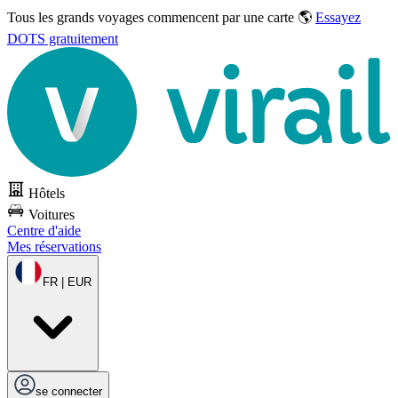
Tous les grands voyages commencent par une carte 🌎
Essayez
DOTS gratuitement
Hôtels
Voitures
Centre d'aide
Mes réservations
FR | EUR
se connecter