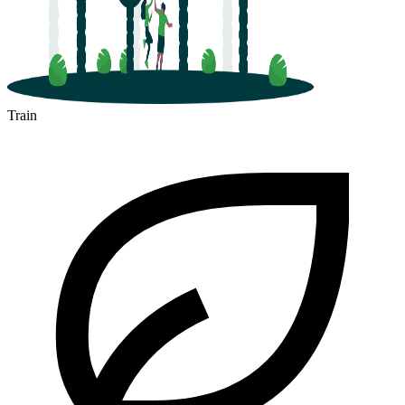
Train