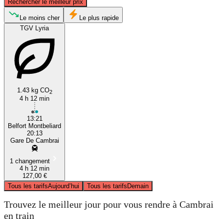
Rechercher le meilleur prix
Cambrai
Le moins cher
Le plus rapide
TGV Lyria
1.43 kg CO
2
4 h 12 min
Belfort
13:21
Belfort Montbeliard
20:13
Gare De Cambrai
1 changement
4 h 12 min
127,00 €
Tous les tarifs
Aujourd’hui
Tous les tarifs
Demain
Trouvez le meilleur jour pour vous rendre à Cambrai
en train