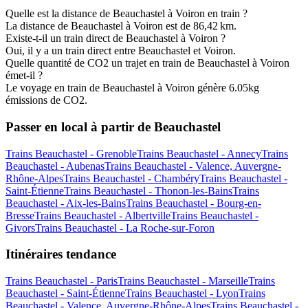
Quelle est la distance de Beauchastel à Voiron en train ?
La distance de Beauchastel à Voiron est de 86,42 km.
Existe-t-il un train direct de Beauchastel à Voiron ?
Oui, il y a un train direct entre Beauchastel et Voiron.
Quelle quantité de CO2 un trajet en train de Beauchastel à Voiron
émet-il ?
Le voyage en train de Beauchastel à Voiron génère 6.05kg
émissions de CO2.
Passer en local à partir de Beauchastel
Trains Beauchastel - Grenoble
Trains Beauchastel - Annecy
Trains
Beauchastel - Aubenas
Trains Beauchastel - Valence, Auvergne-
Rhône-Alpes
Trains Beauchastel - Chambéry
Trains Beauchastel -
Saint-Étienne
Trains Beauchastel - Thonon-les-Bains
Trains
Beauchastel - Aix-les-Bains
Trains Beauchastel - Bourg-en-
Bresse
Trains Beauchastel - Albertville
Trains Beauchastel -
Givors
Trains Beauchastel - La Roche-sur-Foron
Itinéraires tendance
Trains Beauchastel - Paris
Trains Beauchastel - Marseille
Trains
Beauchastel - Saint-Étienne
Trains Beauchastel - Lyon
Trains
Beauchastel - Valence, Auvergne-Rhône-Alpes
Trains Beauchastel -