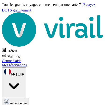
Tous les grands voyages commencent par une carte 🌎
Essayez
DOTS gratuitement
Hôtels
Voitures
Centre d'aide
Mes réservations
FR | EUR
se connecter