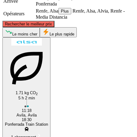
Arrivée
Ponferrada
Renfe, Alsa
Renfe, Alsa, Alvia, Renfe -
Plus
Opérateurs
Media Distancia
©
CARTO
, ©
OpenStreetMap
contributors
Rechercher le meilleur prix
Ponferrada
Le moins cher
Le plus rapide
1.71 kg CO
Ávila
2
5 h 2 min
11:18
Avila, Avila
18:30
Ponferrada Train Station