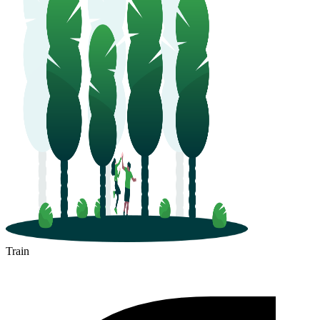
Train