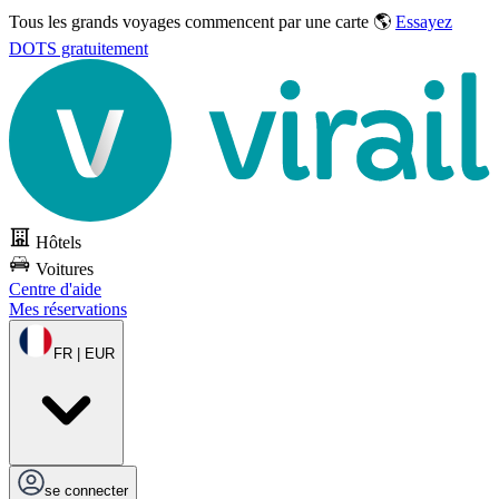
Tous les grands voyages commencent par une carte 🌎
Essayez
DOTS gratuitement
Hôtels
Voitures
Centre d'aide
Mes réservations
FR | EUR
se connecter