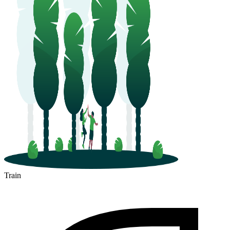
Train