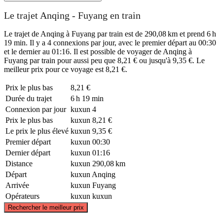
Le trajet Anqing - Fuyang en train
Le trajet de Anqing à Fuyang par train est de 290,08 km et prend 6 h
19 min. Il y a 4 connexions par jour, avec le premier départ au 00:30
et le dernier au 01:16. Il est possible de voyager de Anqing à
Fuyang par train pour aussi peu que 8,21 € ou jusqu'à 9,35 €. Le
meilleur prix pour ce voyage est 8,21 €.
Prix ​​le plus bas
8,21 €
Durée du trajet
6 h 19 min
Connexion par jour
kuxun
4
Prix ​​le plus bas
kuxun
8,21 €
Le prix le plus élevé
kuxun
9,35 €
Premier départ
kuxun
00:30
Dernier départ
kuxun
01:16
Distance
kuxun
290,08 km
Départ
kuxun
Anqing
Arrivée
kuxun
Fuyang
Opérateurs
kuxun
kuxun
©
CARTO
, ©
OpenStreetMap
contributors
Rechercher le meilleur prix
Fuyang