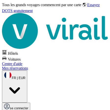
Tous les grands voyages commencent par une carte 🌎
Essayez
DOTS gratuitement
Hôtels
Voitures
Centre d'aide
Mes réservations
FR | EUR
se connecter