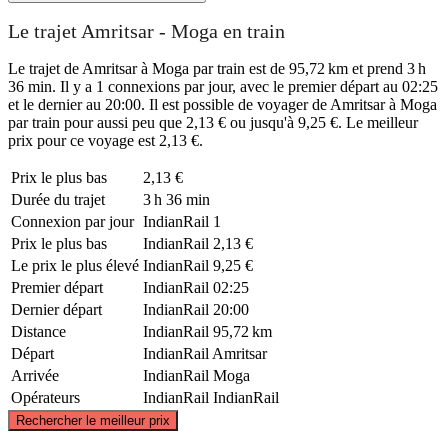
Le trajet Amritsar - Moga en train
Le trajet de Amritsar à Moga par train est de 95,72 km et prend 3 h
36 min. Il y a 1 connexions par jour, avec le premier départ au 02:25
et le dernier au 20:00. Il est possible de voyager de Amritsar à Moga
par train pour aussi peu que 2,13 € ou jusqu'à 9,25 €. Le meilleur
prix pour ce voyage est 2,13 €.
Prix ​​le plus bas
2,13 €
Durée du trajet
3 h 36 min
Connexion par jour
IndianRail
1
Prix ​​le plus bas
IndianRail
2,13 €
Le prix le plus élevé
IndianRail
9,25 €
Premier départ
IndianRail
02:25
Dernier départ
IndianRail
20:00
Distance
IndianRail
95,72 km
Départ
IndianRail
Amritsar
Arrivée
IndianRail
Moga
Opérateurs
IndianRail
IndianRail
©
CARTO
, ©
OpenStreetMap
contributors
Rechercher le meilleur prix
Amritsar