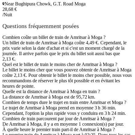
Near Bughipura Chowk, G.T. Road Moga
28,68 €
/Nuit
Questions fréquemment posées
Combien coûte un billet de train de Amritsar à Moga ?
Un billet de train de Amritsar à Moga coûte 4,49 €. Cependant, le
prix varie selon la date d'achat et si c'est un moment chargé de la
journée. Il arrive parfois que le prix du billet soit aussi bas que
2,13 €.
Quel est le billet de train le moins cher de Amritsar à Moga ?
Le billet le moins cher que vous pouvez obtenir de Amritsar à Moga
coûte 2,13 €. Pour obtenir le billet le moins cher possible, nous vous
recommandons de réserver le plus tôt possible et en évitant les
heures de pointe.
Quelle est la distance de Amritsar à Moga en train ?
La distance de Amritsar à Moga est de 95,72 km.
Combien de temps dure le trajet en train entre Amritsar et Moga ?
Le trajet de Amritsar à Moga prend en moyenne 3 h 36 min.
Cependant, l'option la plus rapide vous y conduira en 3 h 24 min.
Combien de train parcourent par jour de Amritsar à Moga ?
De Amritsar à Moga, il y a en moyenne 1 connexion(s) par jour.
À quelle heure le premier train part-il de Amritsar à Moga ?
Le premier train de Amritsar à Moga part à 02:25. Dans tous les cas,