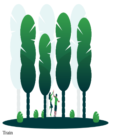
Train