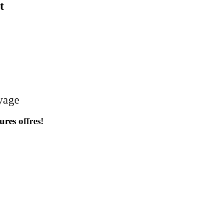
t
oyage
ures offres!