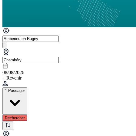
08/08/2026
+ Revenir
1 Passager
Rechercher