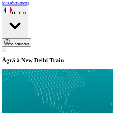
Mes réservations
FR | EUR
se connecter
Āgrā à New Delhi Train