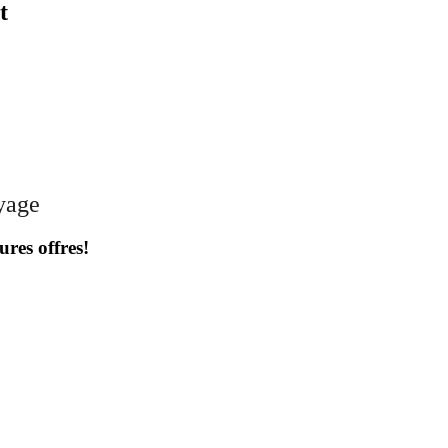
t
oyage
ures offres!