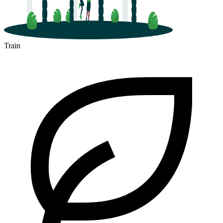
Train