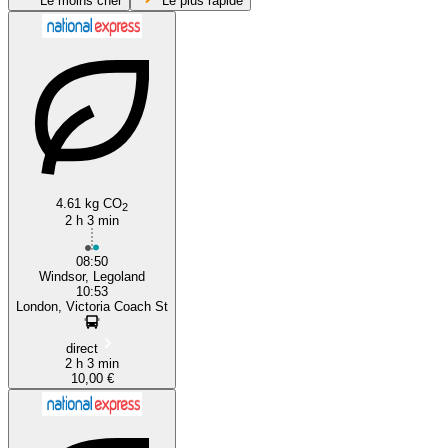
Le moins cher
Le plus rapide
London
l Borough of Windsor and Maidenhead
4.61 kg CO
2
2 h 3 min
08:50
Windsor, Legoland
10:53
London, Victoria Coach St
direct
2 h 3 min
10,00 €