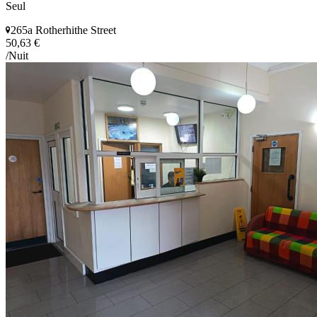
Seul
265a Rotherhithe Street
50,63 €
/Nuit