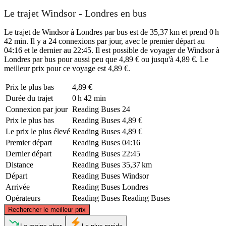
Le trajet Windsor - Londres en bus
Le trajet de Windsor à Londres par bus est de 35,37 km et prend 0 h
42 min. Il y a 24 connexions par jour, avec le premier départ au
04:16 et le dernier au 22:45. Il est possible de voyager de Windsor à
Londres par bus pour aussi peu que 4,89 € ou jusqu'à 4,89 €. Le
meilleur prix pour ce voyage est 4,89 €.
Prix ​​le plus bas
4,89 €
Durée du trajet
0 h 42 min
Connexion par jour
Reading Buses
24
Prix ​​le plus bas
Reading Buses
4,89 €
Le prix le plus élevé
Reading Buses
4,89 €
Premier départ
Reading Buses
04:16
Dernier départ
Reading Buses
22:45
Distance
Reading Buses
35,37 km
Départ
Reading Buses
Windsor
Arrivée
Reading Buses
Londres
Opérateurs
Reading Buses
Reading Buses
©
CARTO
, ©
OpenStreetMap
contributors
Rechercher le meilleur prix