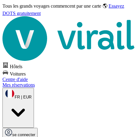
Tous les grands voyages commencent par une carte 🌎
Essayez
DOTS gratuitement
Hôtels
Voitures
Centre d'aide
Mes réservations
FR | EUR
se connecter