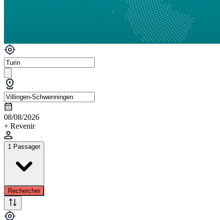
08/08/2026
+ Revenir
1 Passager
Rechercher