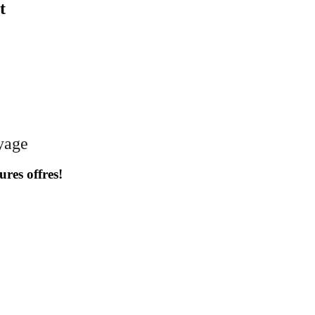
t
oyage
ures offres!