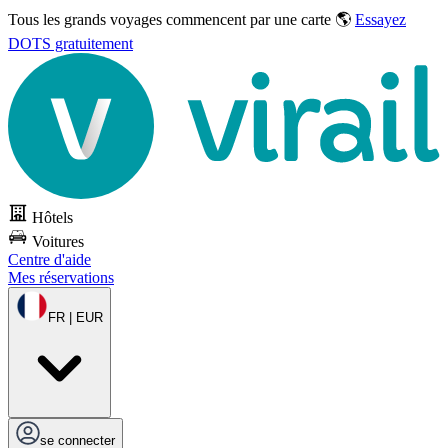
Tous les grands voyages commencent par une carte 🌎
Essayez
DOTS gratuitement
Hôtels
Voitures
Centre d'aide
Mes réservations
FR | EUR
se connecter