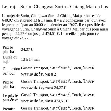
Le trajet Surin, Changwat Surin - Chiang Mai en bus
Le trajet de Surin, Changwat Surin à Chiang Mai par bus est de
648,07 km et prend 13 h 14 min. Il y a 2 connexions par jour, avec
le premier départ au 00:00 et le dernier au 19:27. Il est possible de
voyager de Surin, Changwat Surin à Chiang Mai par bus pour aussi
peu que 24,27 € ou jusqu'à 474,51 €. Le meilleur prix pour ce
voyage est 24,27 €.
Prix ​​le
24,27 €
plus bas
Durée du
13 h 14 min
trajet
Gosafe Transport, นครชัยแอร์, Torch, โกเซฟ
Connexion
par jour
ทรานสปอร์ต, ทอช
2
Gosafe Transport, นครชัยแอร์, Torch, โกเซฟ
Prix ​​le
plus bas
ทรานสปอร์ต, ทอช
24,27 €
Gosafe Transport, นครชัยแอร์, Torch, โกเซฟ
Le prix le
plus élevé
ทรานสปอร์ต, ทอช
474,51 €
Gosafe Transport, นครชัยแอร์, Torch, โกเซฟ
Premier