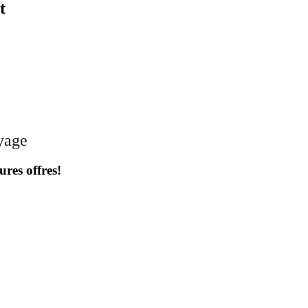
t
oyage
ures offres!