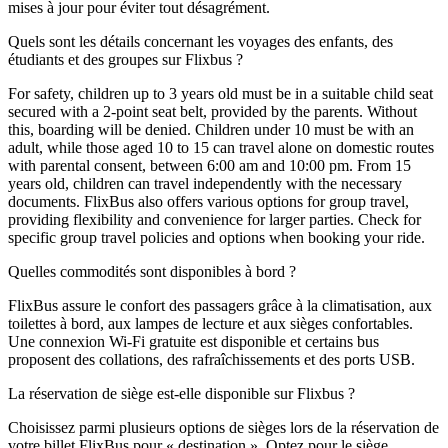
mises à jour pour éviter tout désagrément.
Quels sont les détails concernant les voyages des enfants, des
étudiants et des groupes sur Flixbus ?
For safety, children up to 3 years old must be in a suitable child seat
secured with a 2-point seat belt, provided by the parents. Without
this, boarding will be denied. Children under 10 must be with an
adult, while those aged 10 to 15 can travel alone on domestic routes
with parental consent, between 6:00 am and 10:00 pm. From 15
years old, children can travel independently with the necessary
documents. FlixBus also offers various options for group travel,
providing flexibility and convenience for larger parties. Check for
specific group travel policies and options when booking your ride.
Quelles commodités sont disponibles à bord ?
FlixBus assure le confort des passagers grâce à la climatisation, aux
toilettes à bord, aux lampes de lecture et aux sièges confortables.
Une connexion Wi-Fi gratuite est disponible et certains bus
proposent des collations, des rafraîchissements et des ports USB.
La réservation de siège est-elle disponible sur Flixbus ?
Choisissez parmi plusieurs options de sièges lors de la réservation de
votre billet FlixBus pour « destination ». Optez pour le siège