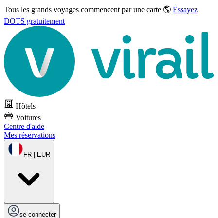
Tous les grands voyages commencent par une carte 🌎
Essayez
DOTS gratuitement
Hôtels
Voitures
Centre d'aide
Mes réservations
FR | EUR
se connecter