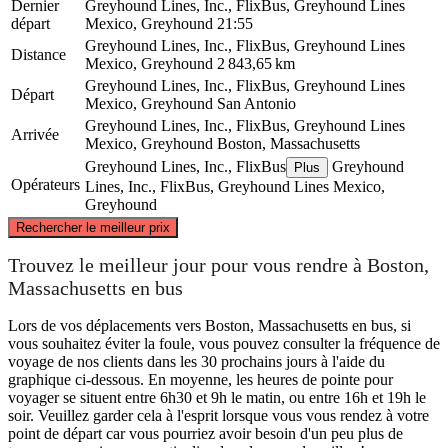
Dernier
Greyhound Lines, Inc., FlixBus, Greyhound Lines
départ
Mexico, Greyhound
21:55
Greyhound Lines, Inc., FlixBus, Greyhound Lines
Distance
Mexico, Greyhound
2 843,65 km
Greyhound Lines, Inc., FlixBus, Greyhound Lines
Départ
Mexico, Greyhound
San Antonio
Greyhound Lines, Inc., FlixBus, Greyhound Lines
Arrivée
Mexico, Greyhound
Boston, Massachusetts
Greyhound Lines, Inc., FlixBus
Greyhound
Plus
Opérateurs
Lines, Inc., FlixBus, Greyhound Lines Mexico,
Greyhound
©
CARTO
, ©
OpenStreetMap
contributors
Rechercher le meilleur prix
Boston, MA
Trouvez le meilleur jour pour vous rendre à Boston,
Massachusetts en bus
Lors de vos déplacements vers Boston, Massachusetts en bus, si
vous souhaitez éviter la foule, vous pouvez consulter la fréquence de
voyage de nos clients dans les 30 prochains jours à l'aide du
graphique ci-dessous. En moyenne, les heures de pointe pour
voyager se situent entre 6h30 et 9h le matin, ou entre 16h et 19h le
soir. Veuillez garder cela à l'esprit lorsque vous vous rendez à votre
point de départ car vous pourriez avoir besoin d'un peu plus de