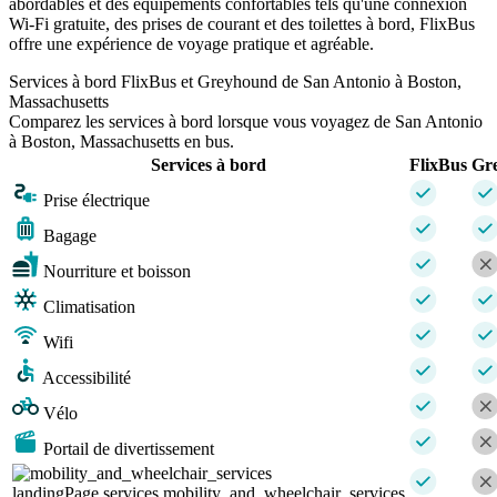
abordables et des équipements confortables tels qu'une connexion
Wi-Fi gratuite, des prises de courant et des toilettes à bord, FlixBus
offre une expérience de voyage pratique et agréable.
Services à bord FlixBus et Greyhound de San Antonio à Boston,
Massachusetts
Comparez les services à bord lorsque vous voyagez de San Antonio
à Boston, Massachusetts en bus.
Services à bord
FlixBus
Gr
Prise électrique
Bagage
Nourriture et boisson
Climatisation
Wifi
Accessibilité
Vélo
Portail de divertissement
landingPage.services.mobility_and_wheelchair_services