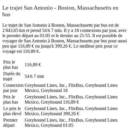
Le trajet San Antonio - Boston, Massachusetts en
bus
Le trajet de San Antonio à Boston, Massachusetts par bus est de
2 843,65 km et prend 54 h 7 min. Il y a 18 connexions par jour, avec
le premier départ au 01:05 et le dernier au 21:55. Il est possible de
voyager de San Antonio à Boston, Massachusetts par bus pour aussi
peu que 116,89 € ou jusqu'à 399,26 €. Le meilleur prix pour ce
voyage est 116,89 €.
Prix ​​le
116,89 €
plus bas
Durée du
54 h 7 min
trajet
Connexion
Greyhound Lines, Inc., FlixBus, Greyhound Lines
par jour
Mexico, Greyhound
18
Prix ​​le
Greyhound Lines, Inc., FlixBus, Greyhound Lines
plus bas
Mexico, Greyhound
116,89 €
Le prix le
Greyhound Lines, Inc., FlixBus, Greyhound Lines
plus élevé
Mexico, Greyhound
399,26 €
Premier
Greyhound Lines, Inc., FlixBus, Greyhound Lines
départ
Mexico, Greyhound
01:05