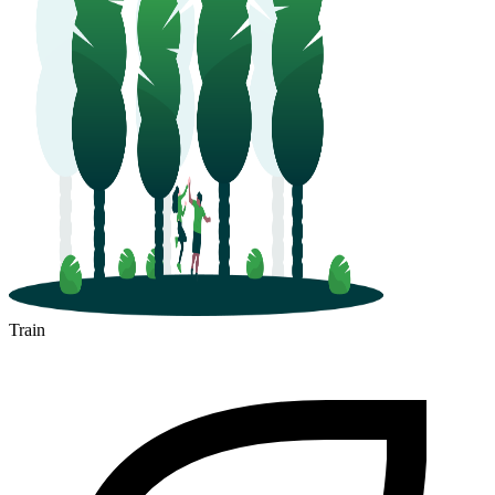
Train