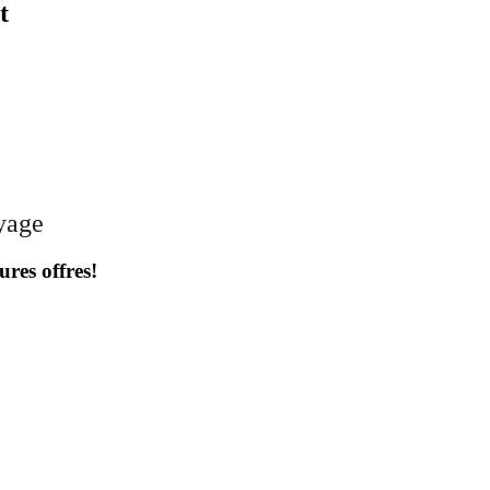
t
oyage
ures offres!