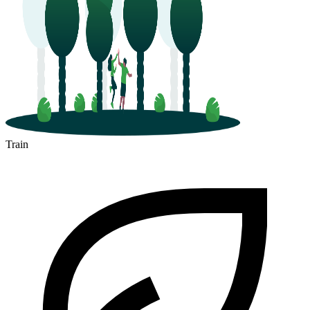
Train