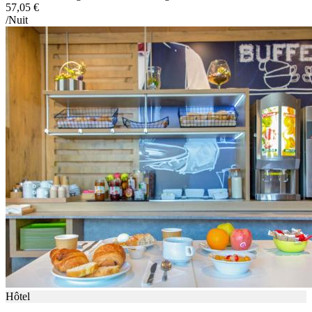
57,05 €
/Nuit
Hôtel