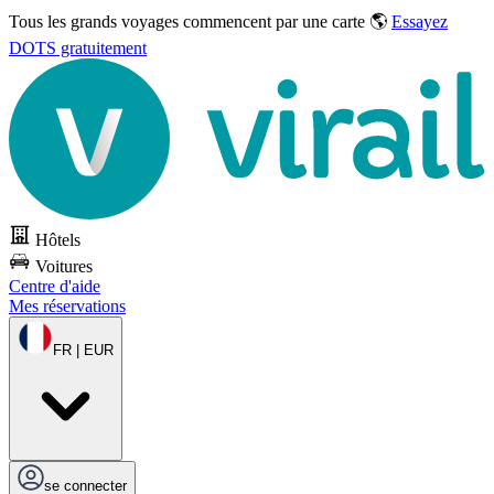
Tous les grands voyages commencent par une carte 🌎
Essayez
DOTS gratuitement
Hôtels
Voitures
Centre d'aide
Mes réservations
FR | EUR
se connecter