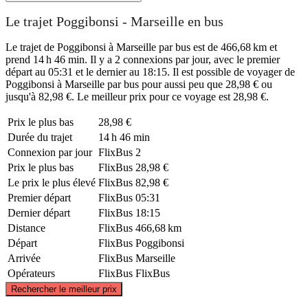
Le trajet Poggibonsi - Marseille en bus
Le trajet de Poggibonsi à Marseille par bus est de 466,68 km et
prend 14 h 46 min. Il y a 2 connexions par jour, avec le premier
départ au 05:31 et le dernier au 18:15. Il est possible de voyager de
Poggibonsi à Marseille par bus pour aussi peu que 28,98 € ou
jusqu'à 82,98 €. Le meilleur prix pour ce voyage est 28,98 €.
Prix ​​le plus bas
28,98 €
Durée du trajet
14 h 46 min
Connexion par jour
FlixBus
2
Prix ​​le plus bas
FlixBus
28,98 €
Le prix le plus élevé
FlixBus
82,98 €
Premier départ
FlixBus
05:31
Dernier départ
FlixBus
18:15
Distance
FlixBus
466,68 km
Départ
FlixBus
Poggibonsi
Arrivée
FlixBus
Marseille
Opérateurs
FlixBus
FlixBus
©
CARTO
, ©
OpenStreetMap
contributors
Rechercher le meilleur prix