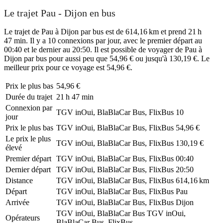
Le trajet Pau - Dijon en bus
Le trajet de Pau à Dijon par bus est de 614,16 km et prend 21 h
47 min. Il y a 10 connexions par jour, avec le premier départ au
00:40 et le dernier au 20:50. Il est possible de voyager de Pau à
Dijon par bus pour aussi peu que 54,96 € ou jusqu'à 130,19 €. Le
meilleur prix pour ce voyage est 54,96 €.
Prix ​​le plus bas
54,96 €
Durée du trajet
21 h 47 min
Connexion par
TGV inOui, BlaBlaCar Bus, FlixBus
10
jour
Prix ​​le plus bas
TGV inOui, BlaBlaCar Bus, FlixBus
54,96 €
Le prix le plus
TGV inOui, BlaBlaCar Bus, FlixBus
130,19 €
élevé
Premier départ
TGV inOui, BlaBlaCar Bus, FlixBus
00:40
Dernier départ
TGV inOui, BlaBlaCar Bus, FlixBus
20:50
Distance
TGV inOui, BlaBlaCar Bus, FlixBus
614,16 km
Départ
TGV inOui, BlaBlaCar Bus, FlixBus
Pau
Arrivée
TGV inOui, BlaBlaCar Bus, FlixBus
Dijon
TGV inOui, BlaBlaCar Bus
TGV inOui,
Opérateurs
BlaBlaCar Bus, FlixBus