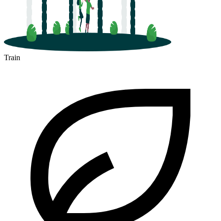
Train