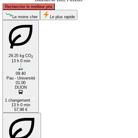
©
CARTO
, ©
OpenStreetMap
contributors
Rechercher le meilleur prix
Dijon
Le moins cher
Le plus rapide
29.25 kg CO
2
13 h 0 min
09:40
Pau
Pau - Université
01:00
DIJON
1 changement
13 h 0 min
57,98 €