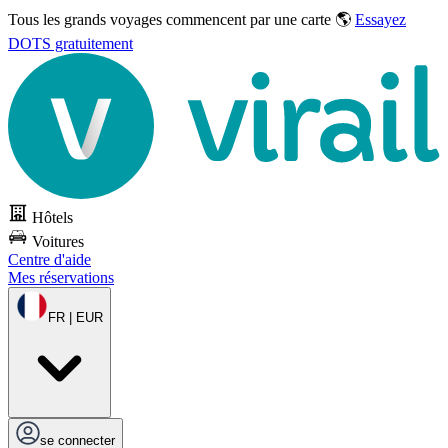
Tous les grands voyages commencent par une carte 🌎
Essayez
DOTS gratuitement
Hôtels
Voitures
Centre d'aide
Mes réservations
FR | EUR
se connecter