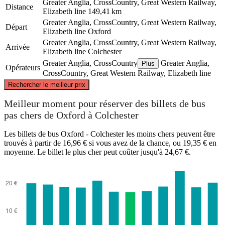
Greater Anglia, CrossCountry, Great Western Railway,
Distance
Elizabeth line
149,41 km
Greater Anglia, CrossCountry, Great Western Railway,
Départ
Elizabeth line
Oxford
Greater Anglia, CrossCountry, Great Western Railway,
Arrivée
Elizabeth line
Colchester
Greater Anglia, CrossCountry
Greater Anglia,
Plus
Opérateurs
CrossCountry, Great Western Railway, Elizabeth line
©
CARTO
, ©
OpenStreetMap
contributors
Rechercher le meilleur prix
Meilleur moment pour réserver des billets de bus
pas chers de Oxford à Colchester
Les billets de bus Oxford - Colchester les moins chers peuvent être
Colchester
trouvés à partir de 16,96 € si vous avez de la chance, ou 19,35 € en
moyenne. Le billet le plus cher peut coûter jusqu'à 24,67 €.
Oxford