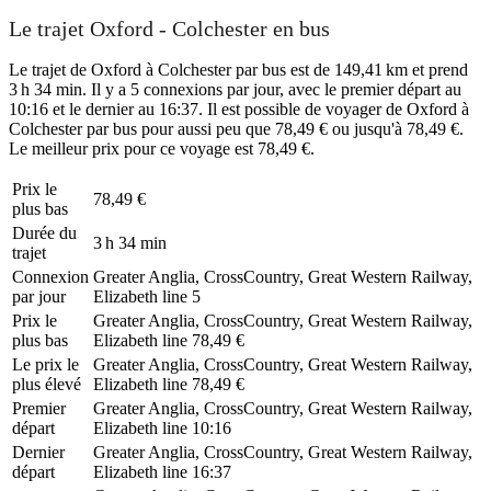
Le trajet Oxford - Colchester en bus
Le trajet de Oxford à Colchester par bus est de 149,41 km et prend
3 h 34 min. Il y a 5 connexions par jour, avec le premier départ au
10:16 et le dernier au 16:37. Il est possible de voyager de Oxford à
Colchester par bus pour aussi peu que 78,49 € ou jusqu'à 78,49 €.
Le meilleur prix pour ce voyage est 78,49 €.
Prix ​​le
78,49 €
plus bas
Durée du
3 h 34 min
trajet
Connexion
Greater Anglia, CrossCountry, Great Western Railway,
par jour
Elizabeth line
5
Prix ​​le
Greater Anglia, CrossCountry, Great Western Railway,
plus bas
Elizabeth line
78,49 €
Le prix le
Greater Anglia, CrossCountry, Great Western Railway,
plus élevé
Elizabeth line
78,49 €
Premier
Greater Anglia, CrossCountry, Great Western Railway,
départ
Elizabeth line
10:16
Dernier
Greater Anglia, CrossCountry, Great Western Railway,
départ
Elizabeth line
16:37