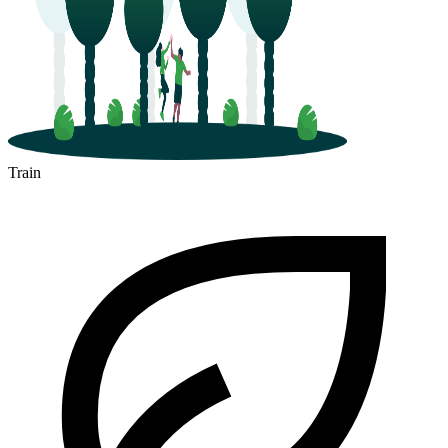
Train