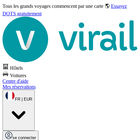
Tous les grands voyages commencent par une carte 🌎
Essayez
DOTS gratuitement
Hôtels
Voitures
Centre d'aide
Mes réservations
FR | EUR
se connecter