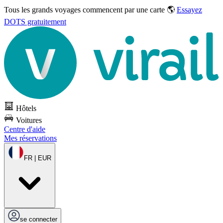
Tous les grands voyages commencent par une carte 🌎
Essayez
DOTS gratuitement
Hôtels
Voitures
Centre d'aide
Mes réservations
FR | EUR
se connecter