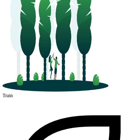
Train