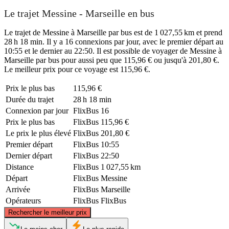
Le trajet Messine - Marseille en bus
Le trajet de Messine à Marseille par bus est de 1 027,55 km et prend
28 h 18 min. Il y a 16 connexions par jour, avec le premier départ au
10:55 et le dernier au 22:50. Il est possible de voyager de Messine à
Marseille par bus pour aussi peu que 115,96 € ou jusqu'à 201,80 €.
Le meilleur prix pour ce voyage est 115,96 €.
Prix ​​le plus bas
115,96 €
Durée du trajet
28 h 18 min
Connexion par jour
FlixBus
16
Prix ​​le plus bas
FlixBus
115,96 €
Le prix le plus élevé
FlixBus
201,80 €
Premier départ
FlixBus
10:55
Dernier départ
FlixBus
22:50
Distance
FlixBus
1 027,55 km
Départ
FlixBus
Messine
Arrivée
FlixBus
Marseille
Opérateurs
FlixBus
FlixBus
©
CARTO
, ©
OpenStreetMap
contributors
Rechercher le meilleur prix
Marseille