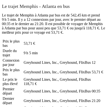
Le trajet Memphis - Atlanta en bus
Le trajet de Memphis à Atlanta par bus est de 542,45 km et prend
9 h 5 min. Il y a 12 connexions par jour, avec le premier départ au
00:35 et le dernier au 21:20. Il est possible de voyager de Memphis
à Atlanta par bus pour aussi peu que 53,71 € ou jusqu'à 118,71 €. Le
meilleur prix pour ce voyage est 53,71 €.
Prix ​​le plus
53,71 €
bas
Durée du
9 h 5 min
trajet
Connexion
Greyhound Lines, Inc., Greyhound, FlixBus
12
par jour
Prix ​​le plus
Greyhound Lines, Inc., Greyhound, FlixBus
53,71 €
bas
Le prix le
Greyhound Lines, Inc., Greyhound, FlixBus
plus élevé
118,71 €
Premier
Greyhound Lines, Inc., Greyhound, FlixBus
00:35
départ
Dernier
Greyhound Lines, Inc., Greyhound, FlixBus
21:20
départ