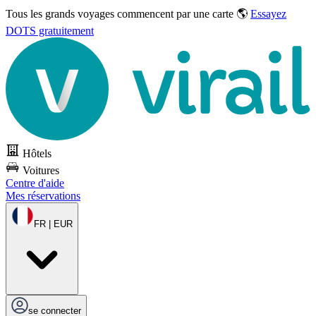
Tous les grands voyages commencent par une carte 🌎
Essayez
DOTS gratuitement
Hôtels
Voitures
Centre d'aide
Mes réservations
FR | EUR
se connecter