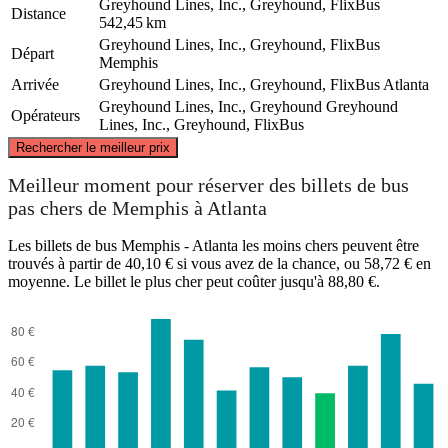
Greyhound Lines, Inc., Greyhound, FlixBus
Distance
542,45 km
Greyhound Lines, Inc., Greyhound, FlixBus
Départ
Memphis
Arrivée
Greyhound Lines, Inc., Greyhound, FlixBus
Atlanta
Greyhound Lines, Inc., Greyhound
Greyhound
Opérateurs
Lines, Inc., Greyhound, FlixBus
©
CARTO
, ©
OpenStreetMap
contributors
Rechercher le meilleur prix
Meilleur moment pour réserver des billets de bus
pas chers de Memphis à Atlanta
Memphis, TN
Les billets de bus Memphis - Atlanta les moins chers peuvent être
trouvés à partir de 40,10 € si vous avez de la chance, ou 58,72 € en
moyenne. Le billet le plus cher peut coûter jusqu'à 88,80 €.
Atlanta, GA