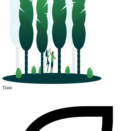
Train