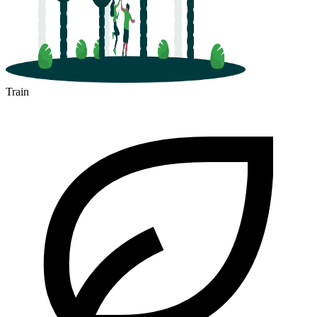
Train