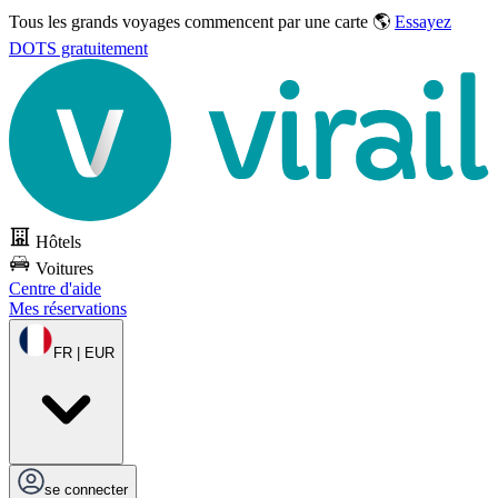
Tous les grands voyages commencent par une carte 🌎
Essayez
DOTS gratuitement
Hôtels
Voitures
Centre d'aide
Mes réservations
FR | EUR
se connecter