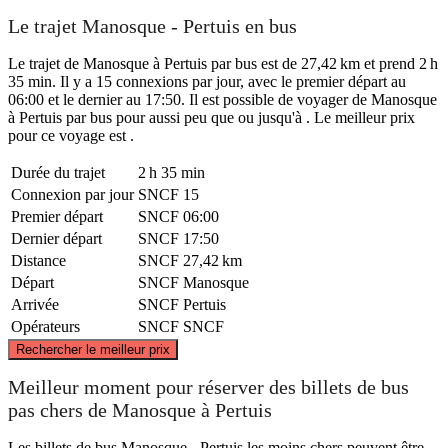
Le trajet Manosque - Pertuis en bus
Le trajet de Manosque à Pertuis par bus est de 27,42 km et prend 2 h
35 min. Il y a 15 connexions par jour, avec le premier départ au
06:00 et le dernier au 17:50. Il est possible de voyager de Manosque
à Pertuis par bus pour aussi peu que ou jusqu'à . Le meilleur prix
pour ce voyage est .
Durée du trajet
2 h 35 min
Connexion par jour
SNCF
15
Premier départ
SNCF
06:00
Dernier départ
SNCF
17:50
Distance
SNCF
27,42 km
Départ
SNCF
Manosque
Arrivée
SNCF
Pertuis
Opérateurs
SNCF
SNCF
©
CARTO
, ©
OpenStreetMap
contributors
Rechercher le meilleur prix
Manosque
Meilleur moment pour réserver des billets de bus
pas chers de Manosque à Pertuis
Les billets de bus Manosque - Pertuis les moins chers peuvent être