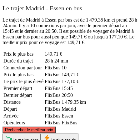
Le trajet Madrid - Essen en bus
Le trajet de Madrid à Essen par bus est de 1 479,35 km et prend 28 h
24 min. Il y a 10 connexions par jour, avec le premier départ au
15:45 et le dernier au 20:50. Il est possible de voyager de Madrid à
Essen par bus pour aussi peu que 149,71 € ou jusqu'à 177,10 €. Le
meilleur prix pour ce voyage est 149,71 €.
Prix ​​le plus bas
149,71 €
Durée du trajet
28 h 24 min
Connexion par jour
FlixBus
10
Prix ​​le plus bas
FlixBus
149,71 €
Le prix le plus élevé
FlixBus
177,10 €
Premier départ
FlixBus
15:45
Dernier départ
FlixBus
20:50
Distance
FlixBus
1 479,35 km
Départ
FlixBus
Madrid
Arrivée
FlixBus
Essen
Opérateurs
FlixBus
FlixBus
©
CARTO
, ©
OpenStreetMap
contributors
Rechercher le meilleur prix
Essen, NW