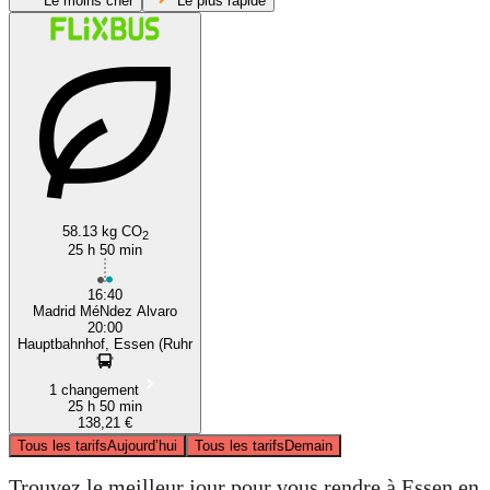
Le moins cher
Le plus rapide
Madrid
58.13 kg CO
2
25 h 50 min
16:40
Madrid MéNdez Alvaro
20:00
Hauptbahnhof, Essen (Ruhr
1 changement
25 h 50 min
138,21 €
Tous les tarifs
Aujourd’hui
Tous les tarifs
Demain
Trouvez le meilleur jour pour vous rendre à Essen en