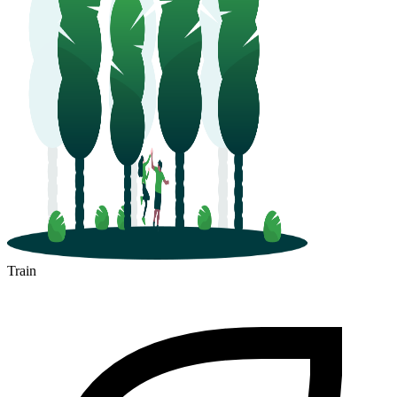
Train