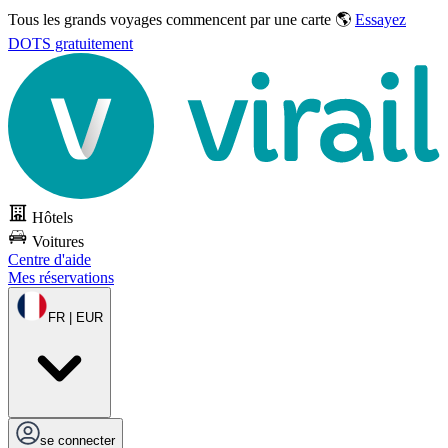
Tous les grands voyages commencent par une carte 🌎
Essayez
DOTS gratuitement
Hôtels
Voitures
Centre d'aide
Mes réservations
FR | EUR
se connecter