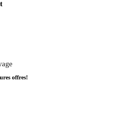
t
oyage
ures offres!