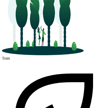
Train