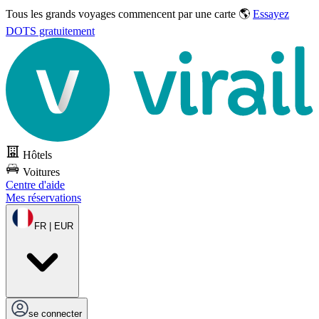
Tous les grands voyages commencent par une carte 🌎
Essayez
DOTS gratuitement
Hôtels
Voitures
Centre d'aide
Mes réservations
FR | EUR
se connecter