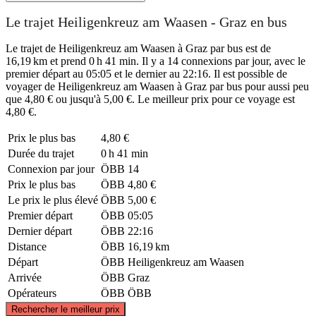
Le trajet Heiligenkreuz am Waasen - Graz en bus
Le trajet de Heiligenkreuz am Waasen à Graz par bus est de
16,19 km et prend 0 h 41 min. Il y a 14 connexions par jour, avec le
premier départ au 05:05 et le dernier au 22:16. Il est possible de
voyager de Heiligenkreuz am Waasen à Graz par bus pour aussi peu
que 4,80 € ou jusqu'à 5,00 €. Le meilleur prix pour ce voyage est
4,80 €.
Prix ​​le plus bas
4,80 €
Durée du trajet
0 h 41 min
Connexion par jour
ÖBB
14
Prix ​​le plus bas
ÖBB
4,80 €
Le prix le plus élevé
ÖBB
5,00 €
Premier départ
ÖBB
05:05
Dernier départ
ÖBB
22:16
Distance
ÖBB
16,19 km
Départ
ÖBB
Heiligenkreuz am Waasen
Arrivée
ÖBB
Graz
Opérateurs
ÖBB
ÖBB
©
CARTO
, ©
OpenStreetMap
contributors
Rechercher le meilleur prix