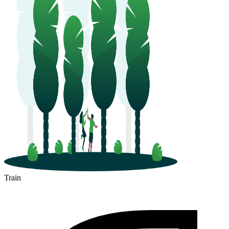
Train