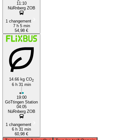
11:10
NüRnberg ZOB
1 changement
7 h 5 min
54,98 €
14.66 kg CO
2
6 h 31 min
19:00
GöTtingen Station
04:05
NüRnberg ZOB
1 changement
6 h 31 min
60,98 €