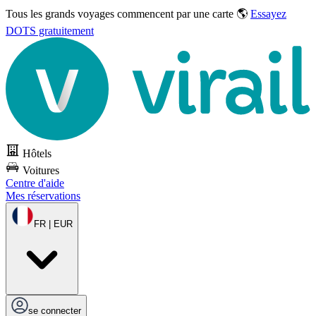
Tous les grands voyages commencent par une carte 🌎
Essayez
DOTS gratuitement
Hôtels
Voitures
Centre d'aide
Mes réservations
FR | EUR
se connecter