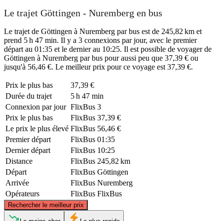
Le trajet Göttingen - Nuremberg en bus
Le trajet de Göttingen à Nuremberg par bus est de 245,82 km et
prend 5 h 47 min. Il y a 3 connexions par jour, avec le premier
départ au 01:35 et le dernier au 10:25. Il est possible de voyager de
Göttingen à Nuremberg par bus pour aussi peu que 37,39 € ou
jusqu'à 56,46 €. Le meilleur prix pour ce voyage est 37,39 €.
Prix ​​le plus bas
37,39 €
Durée du trajet
5 h 47 min
Connexion par jour
FlixBus
3
Prix ​​le plus bas
FlixBus
37,39 €
Le prix le plus élevé
FlixBus
56,46 €
Premier départ
FlixBus
01:35
Dernier départ
FlixBus
10:25
Distance
FlixBus
245,82 km
Départ
FlixBus
Göttingen
Arrivée
FlixBus
Nuremberg
Opérateurs
FlixBus
FlixBus
©
CARTO
, ©
OpenStreetMap
contributors
Rechercher le meilleur prix
Göttingen, NI