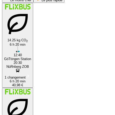
Le moins cher
Le plus rapide
14.25 kg CO
2
6 h 20 min
Nuremberg
12:40
GöTtingen Station
20:30
NüRnberg ZOB
1 changement
6 h 20 min
40,98 €