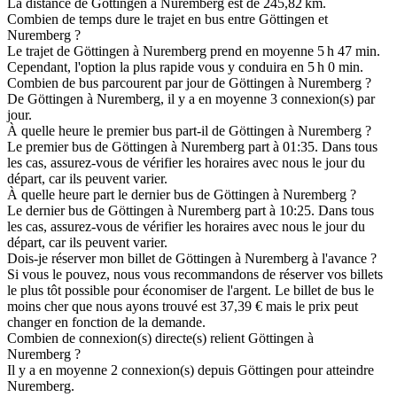
La distance de Göttingen à Nuremberg est de 245,82 km.
Combien de temps dure le trajet en bus entre Göttingen et
Nuremberg ?
Le trajet de Göttingen à Nuremberg prend en moyenne 5 h 47 min.
Cependant, l'option la plus rapide vous y conduira en 5 h 0 min.
Combien de bus parcourent par jour de Göttingen à Nuremberg ?
De Göttingen à Nuremberg, il y a en moyenne 3 connexion(s) par
jour.
À quelle heure le premier bus part-il de Göttingen à Nuremberg ?
Le premier bus de Göttingen à Nuremberg part à 01:35. Dans tous
les cas, assurez-vous de vérifier les horaires avec nous le jour du
départ, car ils peuvent varier.
À quelle heure part le dernier bus de Göttingen à Nuremberg ?
Le dernier bus de Göttingen à Nuremberg part à 10:25. Dans tous
les cas, assurez-vous de vérifier les horaires avec nous le jour du
départ, car ils peuvent varier.
Dois-je réserver mon billet de Göttingen à Nuremberg à l'avance ?
Si vous le pouvez, nous vous recommandons de réserver vos billets
le plus tôt possible pour économiser de l'argent. Le billet de bus le
moins cher que nous ayons trouvé est 37,39 € mais le prix peut
changer en fonction de la demande.
Combien de connexion(s) directe(s) relient Göttingen à
Nuremberg ?
Il y a en moyenne 2 connexion(s) depuis Göttingen pour atteindre
Nuremberg.