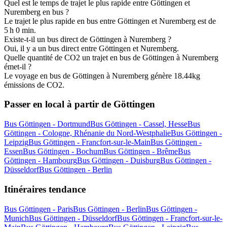
Quel est le temps de trajet le plus rapide entre Göttingen et
Nuremberg en bus ?
Le trajet le plus rapide en bus entre Göttingen et Nuremberg est de
5 h 0 min.
Existe-t-il un bus direct de Göttingen à Nuremberg ?
Oui, il y a un bus direct entre Göttingen et Nuremberg.
Quelle quantité de CO2 un trajet en bus de Göttingen à Nuremberg
émet-il ?
Le voyage en bus de Göttingen à Nuremberg génère 18.44kg
émissions de CO2.
Passer en local à partir de Göttingen
Bus Göttingen - Dortmund
Bus Göttingen - Cassel, Hesse
Bus
Göttingen - Cologne, Rhénanie du Nord-Westphalie
Bus Göttingen -
Leipzig
Bus Göttingen - Francfort-sur-le-Main
Bus Göttingen -
Essen
Bus Göttingen - Bochum
Bus Göttingen - Brême
Bus
Göttingen - Hambourg
Bus Göttingen - Duisburg
Bus Göttingen -
Düsseldorf
Bus Göttingen - Berlin
Itinéraires tendance
Bus Göttingen - Paris
Bus Göttingen - Berlin
Bus Göttingen -
Munich
Bus Göttingen - Düsseldorf
Bus Göttingen - Francfort-sur-le-