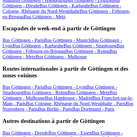
Main
Bus Göttingen - Hambourg
Bus Göttingen - Leipzig
Bus
Göttingen - Dresde
Bus Göttingen - Karlsruhe
Bus Göttingen -
Cologne, Rhénanie du Nord-Westphalie
Bus Göttingen - Fribourg-
en-Brisgau
Bus Göttingen - Metz
Escapades de week-end à partir de Göttingen
Bus Göttingen - Paris
Bus Göttingen - Munich
Bus Göttingen -
Lyon
Bus Göttingen - Karlsruhe
Bus Göttingen - Strasbourg
Bus
Göttingen - Fribourg-en-Brisgau
Bus Göttingen - Reims
Bus
Göttingen - Metz
Bus Göttingen - Mulhouse
Routes internationales à partir de Göttingen et des
zones voisines
Bus Göttingen - Paris
Bus Göttingen - Lyon
Bus Göttingen -
Strasbourg
Bus Göttingen - Reims
Bus Göttingen - Metz
Bus
Göttingen - Mulhouse
Bus Hambourg - Madrid
Bus Francfort-sur-le-
Main - Paris
Bus Cologne, Rhénanie du Nord-Westphalie - Paris
Bus
Nuremberg - Paris
Bus Berlin - Paris
Bus Dortmund - Paris
Autres destinations à partir de Göttingen
Bus Göttingen - Dresde
Bus Göttingen - Essen
Bus Göttingen -