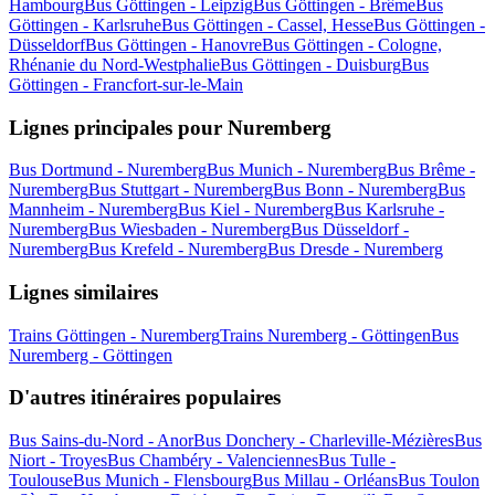
Hambourg
Bus Göttingen - Leipzig
Bus Göttingen - Brême
Bus
Göttingen - Karlsruhe
Bus Göttingen - Cassel, Hesse
Bus Göttingen -
Düsseldorf
Bus Göttingen - Hanovre
Bus Göttingen - Cologne,
Rhénanie du Nord-Westphalie
Bus Göttingen - Duisburg
Bus
Göttingen - Francfort-sur-le-Main
Lignes principales pour Nuremberg
Bus Dortmund - Nuremberg
Bus Munich - Nuremberg
Bus Brême -
Nuremberg
Bus Stuttgart - Nuremberg
Bus Bonn - Nuremberg
Bus
Mannheim - Nuremberg
Bus Kiel - Nuremberg
Bus Karlsruhe -
Nuremberg
Bus Wiesbaden - Nuremberg
Bus Düsseldorf -
Nuremberg
Bus Krefeld - Nuremberg
Bus Dresde - Nuremberg
Lignes similaires
Trains Göttingen - Nuremberg
Trains Nuremberg - Göttingen
Bus
Nuremberg - Göttingen
D'autres itinéraires populaires
Bus Sains-du-Nord - Anor
Bus Donchery - Charleville-Mézières
Bus
Niort - Troyes
Bus Chambéry - Valenciennes
Bus Tulle -
Toulouse
Bus Munich - Flensbourg
Bus Millau - Orléans
Bus Toulon