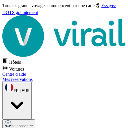
Tous les grands voyages commencent par une carte 🌎
Essayez
DOTS gratuitement
Hôtels
Voitures
Centre d'aide
Mes réservations
FR | EUR
se connecter