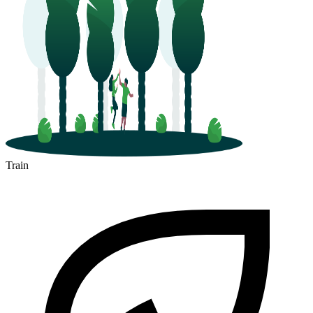
Train