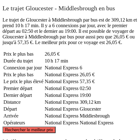
Le trajet Gloucester - Middlesbrough en bus
Le trajet de Gloucester à Middlesbrough par bus est de 309,12 km et
prend 10 h 17 min. Il y a 6 connexions par jour, avec le premier
départ au 02:50 et le dernier au 19:00. Il est possible de voyager de
Gloucester à Middlesbrough par bus pour aussi peu que 26,05 € ou
jusqu'à 57,35 €. Le meilleur prix pour ce voyage est 26,05 €.
Prix ​​le plus bas
26,05 €
Durée du trajet
10 h 17 min
Connexion par jour
National Express
6
Prix ​​le plus bas
National Express
26,05 €
Le prix le plus élevé
National Express
57,35 €
Premier départ
National Express
02:50
Dernier départ
National Express
19:00
Distance
National Express
309,12 km
Départ
National Express
Gloucester
Arrivée
National Express
Middlesbrough
Opérateurs
National Express
National Express
©
CARTO
, ©
OpenStreetMap
contributors
Rechercher le meilleur prix
Middlesbrough