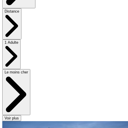
Distance
1 Adulte
Le moins cher
Voir plus