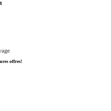
t
oyage
ures offres!