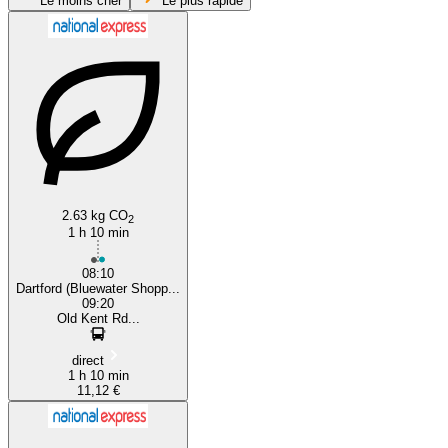
Le moins cher
Le plus rapide
London
Dartford
2.63 kg CO
2
1 h 10 min
08:10
Dartford (Bluewater Shopp...
09:20
Old Kent Rd...
direct
1 h 10 min
11,12 €