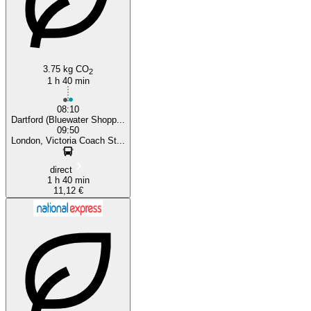
3.75 kg CO
2
1 h 40 min
08:10
Dartford (Bluewater Shopp...
09:50
London, Victoria Coach St...
direct
1 h 40 min
11,12 €