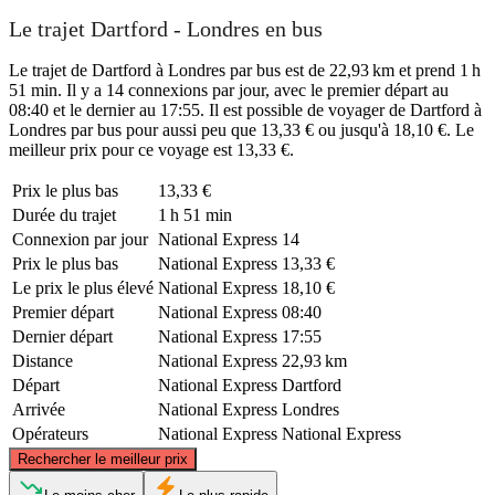
Le trajet Dartford - Londres en bus
Le trajet de Dartford à Londres par bus est de 22,93 km et prend 1 h
51 min. Il y a 14 connexions par jour, avec le premier départ au
08:40 et le dernier au 17:55. Il est possible de voyager de Dartford à
Londres par bus pour aussi peu que 13,33 € ou jusqu'à 18,10 €. Le
meilleur prix pour ce voyage est 13,33 €.
Prix ​​le plus bas
13,33 €
Durée du trajet
1 h 51 min
Connexion par jour
National Express
14
Prix ​​le plus bas
National Express
13,33 €
Le prix le plus élevé
National Express
18,10 €
Premier départ
National Express
08:40
Dernier départ
National Express
17:55
Distance
National Express
22,93 km
Départ
National Express
Dartford
Arrivée
National Express
Londres
Opérateurs
National Express
National Express
©
CARTO
, ©
OpenStreetMap
contributors
Rechercher le meilleur prix