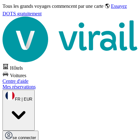
Tous les grands voyages commencent par une carte 🌎
Essayez
DOTS gratuitement
Hôtels
Voitures
Centre d'aide
Mes réservations
FR | EUR
se connecter