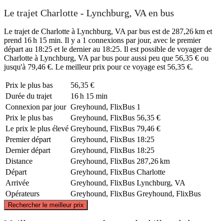
Le trajet Charlotte - Lynchburg, VA en bus
Le trajet de Charlotte à Lynchburg, VA par bus est de 287,26 km et
prend 16 h 15 min. Il y a 1 connexions par jour, avec le premier
départ au 18:25 et le dernier au 18:25. Il est possible de voyager de
Charlotte à Lynchburg, VA par bus pour aussi peu que 56,35 € ou
jusqu'à 79,46 €. Le meilleur prix pour ce voyage est 56,35 €.
Prix ​​le plus bas
56,35 €
Durée du trajet
16 h 15 min
Connexion par jour
Greyhound, FlixBus
1
Prix ​​le plus bas
Greyhound, FlixBus
56,35 €
Le prix le plus élevé
Greyhound, FlixBus
79,46 €
Premier départ
Greyhound, FlixBus
18:25
Dernier départ
Greyhound, FlixBus
18:25
Distance
Greyhound, FlixBus
287,26 km
Départ
Greyhound, FlixBus
Charlotte
Arrivée
Greyhound, FlixBus
Lynchburg, VA
Opérateurs
Greyhound, FlixBus
Greyhound, FlixBus
©
CARTO
, ©
OpenStreetMap
contributors
Rechercher le meilleur prix
Lynchburg, VA