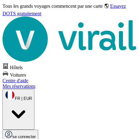
Tous les grands voyages commencent par une carte 🌎
Essayez
DOTS gratuitement
Hôtels
Voitures
Centre d'aide
Mes réservations
FR | EUR
se connecter