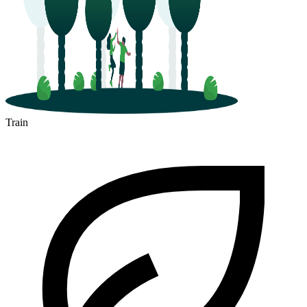
Train