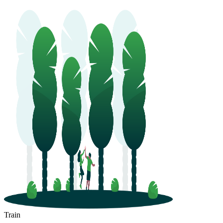
Train