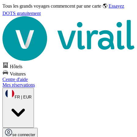
Tous les grands voyages commencent par une carte 🌎
Essayez
DOTS gratuitement
Hôtels
Voitures
Centre d'aide
Mes réservations
FR | EUR
se connecter