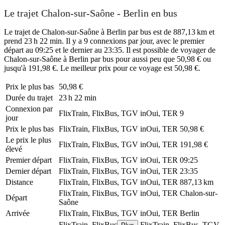
Le trajet Chalon-sur-Saône - Berlin en bus
Le trajet de Chalon-sur-Saône à Berlin par bus est de 887,13 km et
prend 23 h 22 min. Il y a 9 connexions par jour, avec le premier
départ au 09:25 et le dernier au 23:35. Il est possible de voyager de
Chalon-sur-Saône à Berlin par bus pour aussi peu que 50,98 € ou
jusqu'à 191,98 €. Le meilleur prix pour ce voyage est 50,98 €.
Prix ​​le plus bas
50,98 €
Durée du trajet
23 h 22 min
Connexion par
FlixTrain, FlixBus, TGV inOui, TER
9
jour
Prix ​​le plus bas
FlixTrain, FlixBus, TGV inOui, TER
50,98 €
Le prix le plus
FlixTrain, FlixBus, TGV inOui, TER
191,98 €
élevé
Premier départ
FlixTrain, FlixBus, TGV inOui, TER
09:25
Dernier départ
FlixTrain, FlixBus, TGV inOui, TER
23:35
Distance
FlixTrain, FlixBus, TGV inOui, TER
887,13 km
FlixTrain, FlixBus, TGV inOui, TER
Chalon-sur-
Départ
Saône
Arrivée
FlixTrain, FlixBus, TGV inOui, TER
Berlin
FlixTrain, FlixBus
FlixTrain, FlixBus, TGV