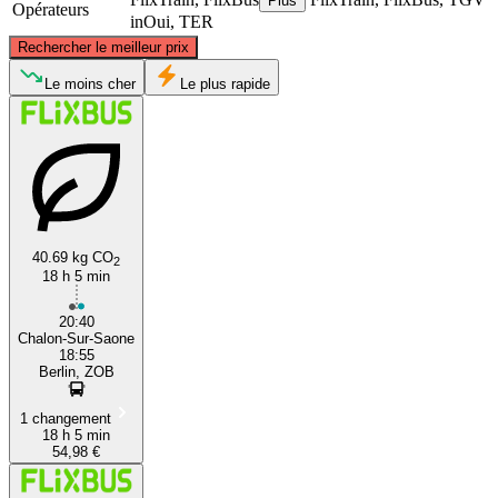
Plus
Opérateurs
inOui, TER
©
CARTO
, ©
OpenStreetMap
contributors
Rechercher le meilleur prix
Berlin
Le moins cher
Le plus rapide
40.69 kg CO
2
18 h 5 min
Chalon-sur-Saône
20:40
Chalon-Sur-Saone
18:55
Berlin, ZOB
1 changement
18 h 5 min
54,98 €