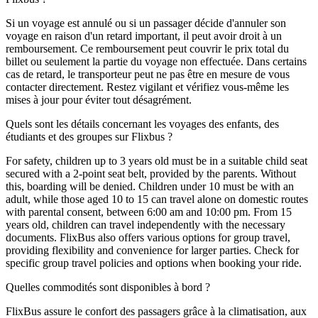
Si un voyage est annulé ou si un passager décide d'annuler son
voyage en raison d'un retard important, il peut avoir droit à un
remboursement. Ce remboursement peut couvrir le prix total du
billet ou seulement la partie du voyage non effectuée. Dans certains
cas de retard, le transporteur peut ne pas être en mesure de vous
contacter directement. Restez vigilant et vérifiez vous-même les
mises à jour pour éviter tout désagrément.
Quels sont les détails concernant les voyages des enfants, des
étudiants et des groupes sur Flixbus ?
For safety, children up to 3 years old must be in a suitable child seat
secured with a 2-point seat belt, provided by the parents. Without
this, boarding will be denied. Children under 10 must be with an
adult, while those aged 10 to 15 can travel alone on domestic routes
with parental consent, between 6:00 am and 10:00 pm. From 15
years old, children can travel independently with the necessary
documents. FlixBus also offers various options for group travel,
providing flexibility and convenience for larger parties. Check for
specific group travel policies and options when booking your ride.
Quelles commodités sont disponibles à bord ?
FlixBus assure le confort des passagers grâce à la climatisation, aux