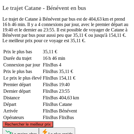
Le trajet Catane - Bénévent en bus
Le trajet de Catane à Bénévent par bus est de 404,63 km et prend
16 h 46 min. Il y a 4 connexions par jour, avec le premier départ au
19:40 et le dernier au 23:55. Il est possible de voyager de Catane à
Bénévent par bus pour aussi peu que 35,11 € ou jusqu'à 154,11 €.
Le meilleur prix pour ce voyage est 35,11 €.
Prix ​​le plus bas
35,11 €
Durée du trajet
16 h 46 min
Connexion par jour
FlixBus
4
Prix ​​le plus bas
FlixBus
35,11 €
Le prix le plus élevé
FlixBus
154,11 €
Premier départ
FlixBus
19:40
Dernier départ
FlixBus
23:55
Distance
FlixBus
404,63 km
Départ
FlixBus
Catane
Arrivée
FlixBus
Bénévent
Opérateurs
FlixBus
FlixBus
©
CARTO
, ©
OpenStreetMap
contributors
Rechercher le meilleur prix
Benevento