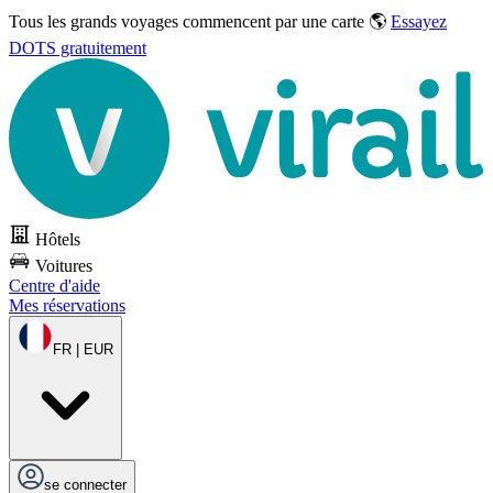
Tous les grands voyages commencent par une carte 🌎
Essayez
DOTS gratuitement
Hôtels
Voitures
Centre d'aide
Mes réservations
FR | EUR
se connecter