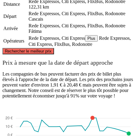
Rede Expressos, Citi Express, FlixBus, Rodonotre
Distance
122,31 km
Rede Expressos, Citi Express, FlixBus, Rodonotre
Départ
Cascais
Rede Expressos, Citi Express, FlixBus, Rodonotre
Arrivée
Fátima
Rede Expressos, Citi Express
Rede Expressos,
Plus
Opérateurs
Citi Express, FlixBus, Rodonotre
©
CARTO
, ©
OpenStreetMap
contributors
Rechercher le meilleur prix
Fátima
Prix à mesure que la date de départ approche
Les compagnies de bus peuvent facturer des prix de billet plus
élevés à l'approche de la date de départ. Les prix des prochains jours
peuvent varier d'environ 1,91 € à 20,48 € mais peuvent être sujets à
changement. Notre conseil est de réserver le plus tôt possible pour
potentiellement économiser jusqu'à 91% sur votre voyage !
Cascais