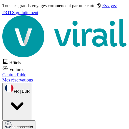
Tous les grands voyages commencent par une carte 🌎
Essayez
DOTS gratuitement
Hôtels
Voitures
Centre d'aide
Mes réservations
FR | EUR
se connecter