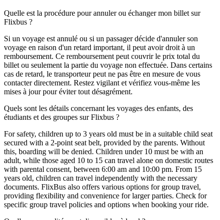
Quelle est la procédure pour annuler ou échanger mon billet sur
Flixbus ?
Si un voyage est annulé ou si un passager décide d'annuler son
voyage en raison d'un retard important, il peut avoir droit à un
remboursement. Ce remboursement peut couvrir le prix total du
billet ou seulement la partie du voyage non effectuée. Dans certains
cas de retard, le transporteur peut ne pas être en mesure de vous
contacter directement. Restez vigilant et vérifiez vous-même les
mises à jour pour éviter tout désagrément.
Quels sont les détails concernant les voyages des enfants, des
étudiants et des groupes sur Flixbus ?
For safety, children up to 3 years old must be in a suitable child seat
secured with a 2-point seat belt, provided by the parents. Without
this, boarding will be denied. Children under 10 must be with an
adult, while those aged 10 to 15 can travel alone on domestic routes
with parental consent, between 6:00 am and 10:00 pm. From 15
years old, children can travel independently with the necessary
documents. FlixBus also offers various options for group travel,
providing flexibility and convenience for larger parties. Check for
specific group travel policies and options when booking your ride.