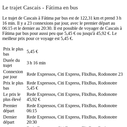
Le trajet Cascais - Fátima en bus
Le trajet de Cascais à Fátima par bus est de 122,31 km et prend 3 h
16 min. Il y a 23 connexions par jour, avec le premier départ au
06:15 et le dernier au 20:30. Il est possible de voyager de Cascais à
Fátima par bus pour aussi peu que 5,45 € ou jusqu'à 45,92 €. Le
meilleur prix pour ce voyage est 5,45 €.
Prix ​​le plus
5,45 €
bas
Durée du
3 h 16 min
trajet
Connexion
Rede Expressos, Citi Express, FlixBus, Rodonotre
23
par jour
Prix ​​le plus
Rede Expressos, Citi Express, FlixBus, Rodonotre
bas
5,45 €
Le prix le
Rede Expressos, Citi Express, FlixBus, Rodonotre
plus élevé
45,92 €
Premier
Rede Expressos, Citi Express, FlixBus, Rodonotre
départ
06:15
Dernier
Rede Expressos, Citi Express, FlixBus, Rodonotre
départ
20:30