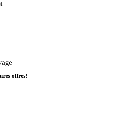
t
oyage
ures offres!