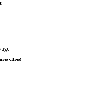
t
oyage
ures offres!