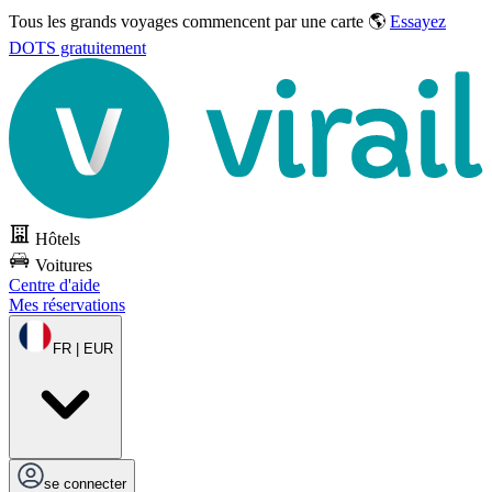
Tous les grands voyages commencent par une carte 🌎
Essayez
DOTS gratuitement
Hôtels
Voitures
Centre d'aide
Mes réservations
FR | EUR
se connecter