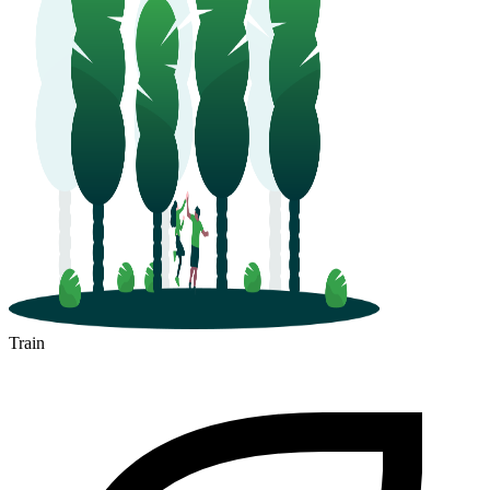
Train