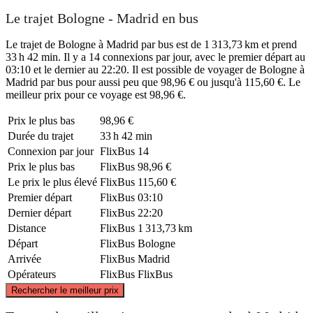
Le trajet Bologne - Madrid en bus
Le trajet de Bologne à Madrid par bus est de 1 313,73 km et prend
33 h 42 min. Il y a 14 connexions par jour, avec le premier départ au
03:10 et le dernier au 22:20. Il est possible de voyager de Bologne à
Madrid par bus pour aussi peu que 98,96 € ou jusqu'à 115,60 €. Le
meilleur prix pour ce voyage est 98,96 €.
Prix ​​le plus bas
98,96 €
Durée du trajet
33 h 42 min
Connexion par jour
FlixBus
14
Prix ​​le plus bas
FlixBus
98,96 €
Le prix le plus élevé
FlixBus
115,60 €
Premier départ
FlixBus
03:10
Dernier départ
FlixBus
22:20
Distance
FlixBus
1 313,73 km
Départ
FlixBus
Bologne
Arrivée
FlixBus
Madrid
Opérateurs
FlixBus
FlixBus
©
CARTO
, ©
OpenStreetMap
contributors
Rechercher le meilleur prix